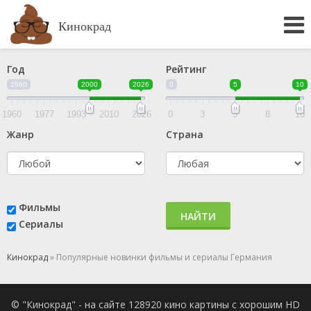
Кинокрад
Год
Рейтинг
1960
2000
2026
0
5
10
1960
1977
1993
2010
2026
0
3
5
8
10
Жанр
Страна
Фильмы
НАЙТИ
Сериалы
Кинокрад
» Популярные новинки фильмы и сериалы Германия
© "Кинокрад" - на сайте 128920 кино картины с хорошим HD