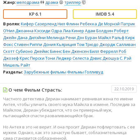
Жанр:
мелодрама
👫
драма
😫
триллер
🤯
6.1
5.4
В ролях:
Кифер Сазерленд
Нил Флинн
Ребекка Де Морнэй
Патрик
О’Нил
Джоанна Кэссиди
Одра Лиа Кинер
Адам Болдуин
Роберт
Джейн
Дана Дилэйни
Мелинда Рени
Дэн Буран
Майкл Ральф
Кирк
Фокс
Стивен Риппи
Дония Кьяриция
Том Трюдо
Джордж Салливан
Скотт Субионо
Джеймс Биннс
Бен Дженсен
Билл Феррелл
Роб
Джозеф
Крис Перски
Тони Леджер
Селеста Дэвис
Джошуа С. Рэй
Мишель Райт
Разделы:
Зарубежные фильмы
Фильмы
Голливуд
22.10.2019
О чем Фильм Страсть:
Частного детектива Дериан нанимает ревнивая жена по имени
Антея, чтобы уличить своего мужа Майкла в измене. Последив за
Майклом, Дериан убеждается, что он примерный муж,
пытающийся спасти разваливающийся брак.
Но Антея в это не верит. И она просит Дериан пофлиртовать с ее
мужем. Однако, как это зачастую бывает, соблазнительница
сама становится соблазненной.