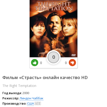
0
0
0
Фильм «Страсть» онлайн качество HD
The Right Temptation
Год выхода:
2000
Режиссёр:
Линдон Чаббак
Производство:
США
🇺🇸