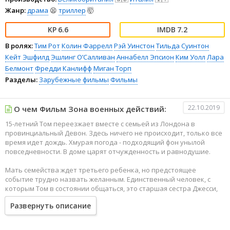
Жанр:
драма
😫
триллер
🤯
6.6
7.2
В ролях:
Тим Рот
Колин Фаррелл
Рэй Уинстон
Тильда Суинтон
Кейт Эшфилд
Эшлинг О’Салливан
Аннабелл Эпсион
Ким Уолл
Лара
Белмонт
Фредди Канлифф
Миган Торп
Разделы:
Зарубежные фильмы
Фильмы
22.10.2019
О чем Фильм Зона военных действий:
15-летний Том переезжает вместе с семьей из Лондона в
провинциальный Девон. Здесь ничего не происходит, только все
время идет дождь. Хмурая погода - подходящий фон унылой
повседневности. В доме царят отчужденность и равнодушие.
Мать семейства ждет третьего ребенка, но предстоящее
событие трудно назвать желанным. Единственный человек, с
которым Том в состоянии общаться, это старшая сестра Джесси,
которую связывают какие-то странные отношения с отцом.
Развернуть описание
Вскоре Том поймет, что неслучайно считал отца чужим
человеком. Он вообще много чего поймет...