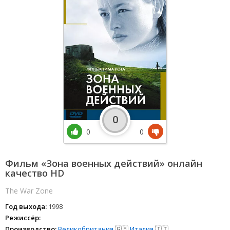
0
0
0
Фильм «Зона военных действий» онлайн
качество HD
The War Zone
Год выхода:
1998
Режиссёр:
Производство:
Великобритания
🇬🇧
Италия
🇮🇹