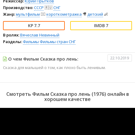
Режиссёр:
Юрий Прытков
Производство:
СССР
🇷🇺
СНГ
Жанр:
мультфильм
🧚‍♀️
короткометражка
🎥
детский
👶
7.7
7
В ролях:
Вячеслав Невинный
Разделы:
Фильмы
Фильмы стран СНГ
22.10.2019
О чем Фильм Сказка про лень:
Сказка для малышей о том, как плохо быть ленивым.
Смотреть Фильм Сказка про лень (1976) онлайн в
хорошем качестве