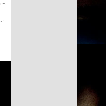
арю,
кви