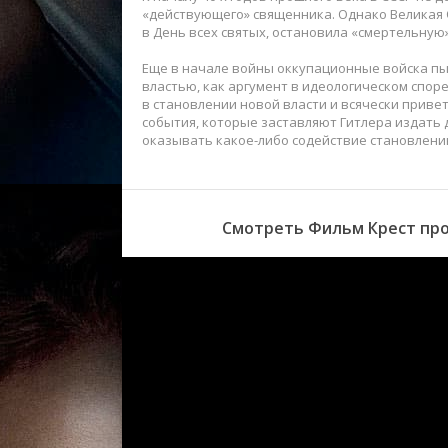
«действующего» священника. Однако Великая 
в День всех святых, остановила «смертельную»
Еще в начале войны оккупационные войска п
властью, как аргумент в идеологическом спор
в становлении новой власти и всячески приве
события, которые заставляют Гитлера издать 
оказывать какое-либо содействие становлен
Смотреть Фильм Крест прот