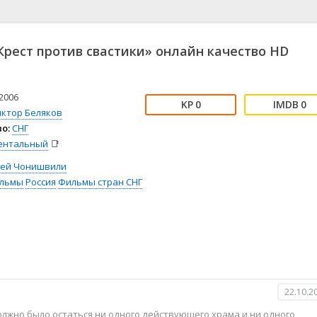
📖 История
🤪 Комедия
🎥 Короткометражка
🔪 Криминал
рама
🎼 Музыка
🧚‍♀️ Мультфильм
рест против свастики» онлайн качество HD
л
👨‍💼 Новости
🎒 Приключения
ьное тв
👨‍👩‍👧‍👦 Семейный
⚽ Спорт
у
🤯 Триллер
😱 Ужасы
2006
0
0
астика
🤠 Фильм-нуар
🧝‍♂️ Фэнтези
иктор Беляков
о:
СНГ
ония
ентальный
📑
гей Чонишвили
льмы
Россия
Фильмы стран СНГ
22.10.2
должно было остаться ни одного действующего храма и ни одного