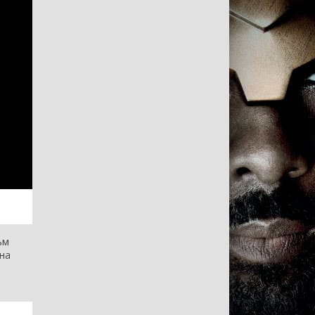
ьм
на