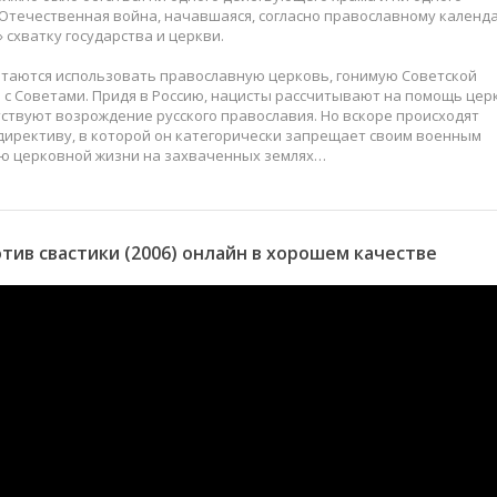
Отечественная война, начавшаяся, согласно православному календ
 схватку государства и церкви.
ытаются использовать православную церковь, гонимую Советской
е с Советами. Придя в Россию, нацисты рассчитывают на помощь цер
тствуют возрождение русского православия. Но вскоре происходят
директиву, в которой он категорически запрещает своим военным
ию церковной жизни на захваченных землях…
ив свастики (2006) онлайн в хорошем качестве