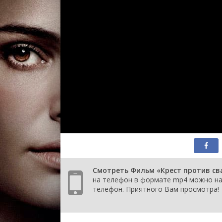
Смотреть Фильм «Крест против свас
на телефон в формате mp4 можно на 
телефон. Приятного Вам просмотра!