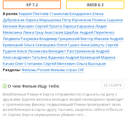
7.2
6.3
В ролях:
Кирилл Плетнёв
Станислав Бондаренко
Елена
Дубровская
Лариса Маршалова
Петр Юрченков
Полина Сыркина
Евгения Жукович
Сергей Пукита
Лариса Карасина
Лидия
Милюзина
Лянка Грыу
Анастасия Щербак
Андрей Перепечко
Людмила Разумова
Владимир Грицевский
Виктор Манаев
Андрей
Кривецкий
Ольга Скворцова
Олеся Сушко
Анна Шикуть
Сергей
Руденя
Алеся Лесникова
Венедикт Расстриженков
Андрей
Александрович
Татьяна Жданова
Андрей Кревецкий
Марина
Качан
Олег Степанюк
Сергей Миткевич
Ольга Высоцкая
Разделы:
Фильмы
Россия
Фильмы стран СНГ
22.10.2019
О чем Фильм Ищу тебя:
Влюбленные Роман и Берта отправляются отдыхать на дачу с
друзьями. Бурное веселье молодых людей неожиданно приводит
к трагическому финалу: подвыпивший Роман проигрывает свою
возлюбленную в карты другу; пытаясь защитить себя и отбиться
от Сергея, Берта неумышленно убивает его...