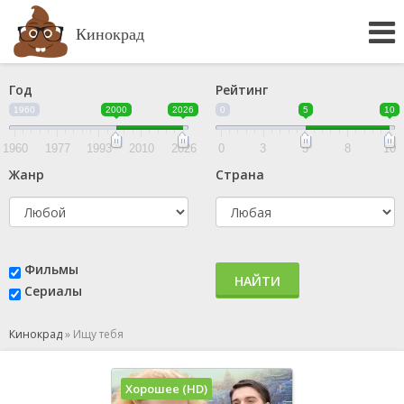
Кинокрад
Год
Рейтинг
1960
2000
2026
0
5
10
1960
1977
1993
2010
2026
0
3
5
8
10
Жанр
Страна
Фильмы
НАЙТИ
Сериалы
Кинокрад
»
Ищу тебя
Хорошее (HD)