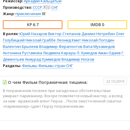
Режиссёр:
Аркадий Кальцатый
Производство:
СССР
🇷🇺
СНГ
Жанр:
приключения
🎒
6.7
0
В ролях:
Юрий Назаров
Виктор Степанов
Даниил Нетребин
Олег
Голубицкий
Николай Граббе
Леонид Кмит
Николай Погодин
Валентин Брылеев
Владимир Ферапонтов
Вапа Мухамедов
Антонина Рустамова
Людмила Карауш
Л. Хумедов
Аман Одаев
Г.
Дементьев
Акмурад Хуммедов
Владимир Носков
Разделы:
Фильмы
Фильмы стран СНГ
22.10.2019
О чем Фильм Пограничная тишина:
В пограничном поселке при загадочных обстоятельствах
умирает парикмахер. Вскоре появляется новый мастер, а вслед
за ним - вражеский агент Гюрза… После ожесточенной схватки
«парикмахер» сдает Гюрзу пограничникам.