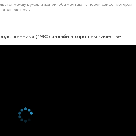
вшаяся между мужем и женой (оба мечтают о новой семье), которая
вогоднюю ночь.
одственники (1980) онлайн в хорошем качестве