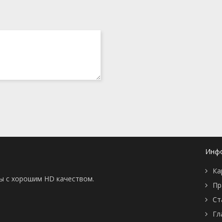
Инф
Ка
ны с хорошим HD качеством.
Пр
Ст
Гл