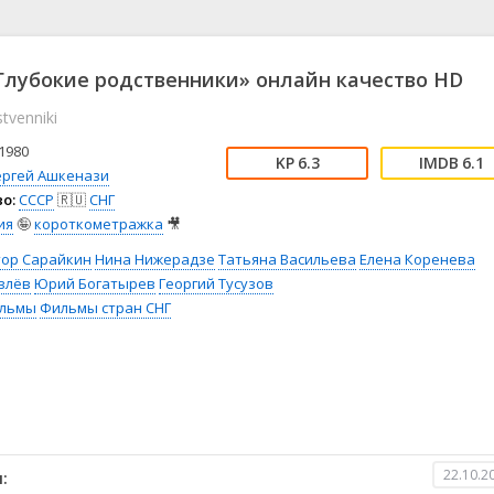
📖 История
🤪 Комедия
🎥 Короткометражка
🔪 Криминал
рама
🎼 Музыка
🧚‍♀️ Мультфильм
лубокие родственники» онлайн качество HD
л
👨‍💼 Новости
🎒 Приключения
tvenniki
ьное тв
👨‍👩‍👧‍👦 Семейный
⚽ Спорт
у
🤯 Триллер
😱 Ужасы
1980
6.3
6.1
астика
🤠 Фильм-нуар
🧝‍♂️ Фэнтези
ергей Ашкенази
о:
СССР
🇷🇺
СНГ
ония
ия
🤪
короткометражка
🎥
тор Сарайкин
Нина Нижерадзе
Татьяна Васильева
Елена Коренева
влёв
Юрий Богатырев
Георгий Тусузов
льмы
Фильмы стран СНГ
22.10.2
: