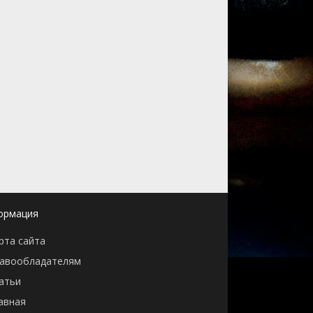
ормация
рта сайта
авообладателям
атьи
авная