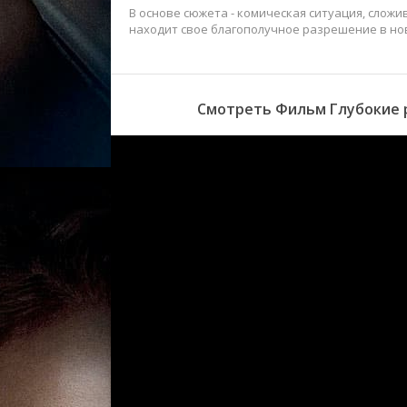
В основе сюжета - комическая ситуация, сложи
находит свое благополучное разрешение в но
Смотреть Фильм Глубокие р