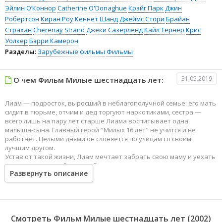
Эйлин О’Коннор
Catherine O'Donaghue
Крэйг Парк
Джин
Робертсон
Киран Роу
Кеннет Шанд
Джеймс Стори
Брайан
Страхан
Cherenay Strand
Джеки Сазерленд
Кайл Тернер
Крис
Уолкер
Бэрри Камерон
Разделы:
Зарубежные фильмы
Фильмы
31.05.2019
О чем Фильм Милые шестнадцать лет:
Лиам — подросток, выросший в неблагополучной семье: его мать
сидит в тюрьме, отчим и дед торгуют наркотиками, сестра —
всего лишь на пару лет старше Лиама воспитывает одна
малыша-сына. Главный герой "Милых 16 лет" не учится и не
работает. Целыми днями он слоняется по улицам со своим
лучшим другом.
Устав от такой жизни, Лиам мечтает забрать свою маму и уехать
прочь от всех проблем, чтобы начать все с чистого листа в тихом
Развернуть описание
местечке – Уэст-Килбрайде. Но, для это нужны деньги, а
единственным способом заработать в этом захолустном,
погрязшем в безработице, наркомании и преступности городке
является — та же торговля наркотиками.
Смотреть Фильм Милые шестнадцать лет (2002)