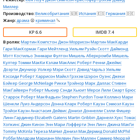
Миллер
Производство:
Великобритания
🇬🇧
Испания
🇪🇸
Германия
🇩🇪
Жанр:
драма
😫
криминал
🔪
6.6
7.4
В ролях:
Мартин Компстон
Джон Моррисон
Мартин МакКарди
Гари МакКормак
Гари Мейтленд
Уильям Руэйн
Скотт Даймонд
Мэтт Костильо
Эннмари Фултон
Мишель Аберкромби
Мишель
Култер
Томми МакКи
Кэлам МакАлис
Роберт Ренни
Джеймс
Доэрти
Джуниор Уолкер
Мэри Скотт
Дэвид Чарльз
Уильям
Кэссиди
Роберт Харрисон
Майкл Грэхэм
Шэрон Оуэнс
Джеки
Бэйкер
George McNeilage
Рикки Трэйнор
Марк Даллас
Стивен
МакГайверн
Роберт Мьюир
Сэнди Хьюит
Мерси
Лили Смарт
Брюс
Старрок
Роберт МакФадьен
Stephen Purdon
Тони Коллинз
Мари
Шенкли
Луиз Андерсон
Донна Кларк
Роберт Кауэн
Сэмюэл Кауэн
Трэйси Кауэн
Анастасия Дейвис
Дэниэл Доннелли
Сэлли Фишер
Линн Гардинер
Elizabeth Gatens
Martin Gribbin
Дарнелл Хукс
Томас
Хопкинс
Джин Кинэн
Энн Мари Лэфферти
Энн Линч
Джина МакГи
Tommy McKinla
Тереза МаНил
Дэниэл МакДермид
Donald McPhil
Робби Мелдрам
Марианн Мелвин
Лен Маллен
Саммер Мюррэй