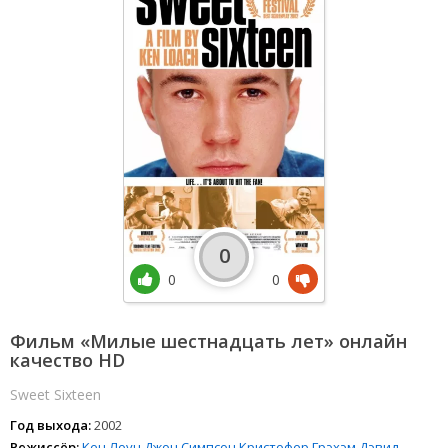
0
0
0
Фильм «Милые шестнадцать лет» онлайн
качество HD
Sweet Sixteen
Год выхода:
2002
Режиссёр:
Кен Лоуч
Джон Симпсон
Кристофер Грэхэм
Дэвид