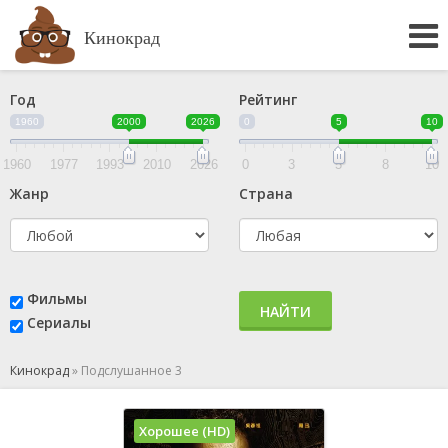
Кинокрад
Год
Рейтинг
1960
2000
2026
0
5
10
1960
1977
1993
2010
2026
0
3
5
8
10
Жанр
Страна
Фильмы
НАЙТИ
Сериалы
Кинокрад
»
Подслушанное 3
Хорошее (HD)