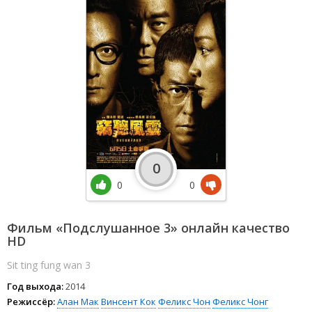
0
0
0
Фильм «Подслушанное 3» онлайн качество
HD
Sit ting fung wan 3
Год выхода:
2014
Режиссёр:
Алан Мак
Винсент Кок
Феликс Чон
Феликс Чонг