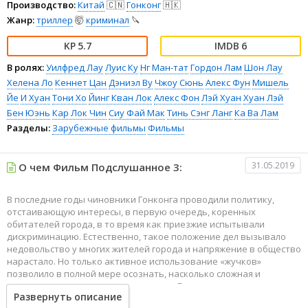
Производство:
Китай
🇨🇳
Гонконг
🇭🇰
Жанр:
триллер
🤯
криминал
🔪
5.7
6
В ролях:
Уилфред Лау
Луис Ку
Нг Ман-тат
Гордон Лам
Шон Лау
Хелена Ло
Кеннет Цан
Дэниэл Ву
Чжоу Сюнь
Алекс Фун
Мишель
Йе
И Хуан
Тони Хо
Йинг Кван Лок
Алекс Фон
Лэй Хуан
Хуан Лэй
Бен Юэнь
Кар Лок Чин
Сиу Фай Мак
Тинь Сэнг Ланг
Ка Ва Лам
Разделы:
Зарубежные фильмы
Фильмы
31.05.2019
О чем Фильм Подслушанное 3:
В последние годы чиновники Гонконга проводили политику,
отстаивающую интересы, в первую очередь, коренных
обитателей города, в то время как приезжие испытывали
дискриминацию. Естественно, такое положение дел вызывало
недовольство у многих жителей города и напряжение в общество
нарастало. Но только активное использование «жучков»
позволило в полной мере осознать, насколько сложная и
взрывоопасная ситуация сложилась в Гонконге.
Развернуть описание