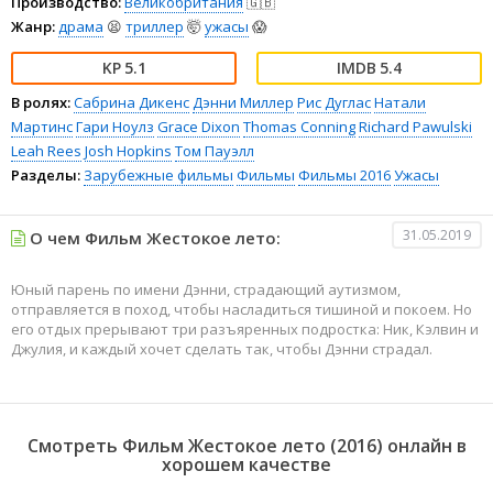
Производство:
Великобритания
🇬🇧
Жанр:
драма
😫
триллер
🤯
ужасы
😱
5.1
5.4
В ролях:
Сабрина Дикенс
Дэнни Миллер
Рис Дуглас
Натали
Мартинс
Гари Ноулз
Grace Dixon
Thomas Conning
Richard Pawulski
Leah Rees
Josh Hopkins
Том Пауэлл
Разделы:
Зарубежные фильмы
Фильмы
Фильмы 2016
Ужасы
31.05.2019
О чем Фильм Жестокое лето:
Юный парень по имени Дэнни, страдающий аутизмом,
отправляется в поход, чтобы насладиться тишиной и покоем. Но
его отдых прерывают три разъяренных подростка: Ник, Кэлвин и
Джулия, и каждый хочет сделать так, чтобы Дэнни страдал.
Смотреть Фильм Жестокое лето (2016) онлайн в
хорошем качестве