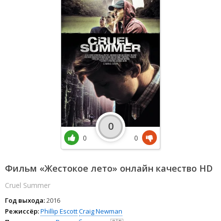
0
0
0
Фильм «Жестокое лето» онлайн качество HD
Cruel Summer
Год выхода:
2016
Режиссёр:
Phillip Escott
Craig Newman