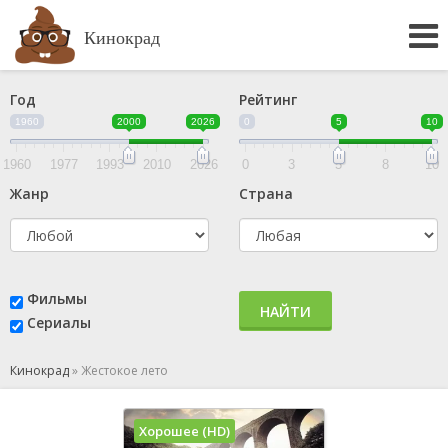
Кинокрад
Год
Рейтинг
1960
2000
2026
0
5
10
1960
1977
1993
2010
2026
0
3
5
8
10
Жанр
Страна
Фильмы
НАЙТИ
Сериалы
Кинокрад
»
Жестокое лето
Хорошее (HD)