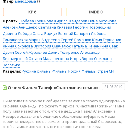
Жанр:
мелодрама
👫
6
0
В ролях:
Любава Грешнова
Кирилл Жандаров
Нина Антонова
Алексей Анищенко
Светлана Князева
Георгий Поволоцкий
Дарина Лобода
Ольга Радчук
Евгений Капорин
Любовь
Тимошевская
Мария Андреева
Сергей Романюк
Юлия Гершаник
Янина Соколова
Виктория Смачелюк
Татьяна Печенкина
Саак
Дурян
Сергей Журавлев
Денис Толяренко
Александр
Безсмертный
Оксана Малашенкова
Игорь Зоров
Светлана
Золотько
Разделы:
Русские фильмы
Фильмы
Россия
Фильмы стран СНГ
31.05.2019
О чем Фильм Тариф «Счастливая семья»:
Нина живет в Москве и собирается замуж за своего однокурсника
Кирилла. Однажды, по сюжету "Тарифа "Счастливая жизнь"" Нина
получила известие о том, что ее дедушка Павел Алексеевич
Назаров оказался в больнице с обширным инфарктом. Наша
героиня немедленно выезжает в провинциальный Старосельск,
чтобы самолично узнать все о здоровье своего деда.