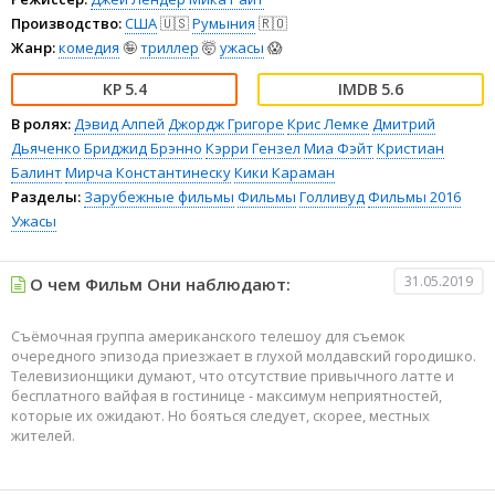
Производство:
США
🇺🇸
Румыния
🇷🇴
Жанр:
комедия
🤪
триллер
🤯
ужасы
😱
5.4
5.6
В ролях:
Дэвид Алпей
Джордж Григоре
Крис Лемке
Дмитрий
Дьяченко
Бриджид Брэнно
Кэрри Гензел
Миа Фэйт
Кристиан
Балинт
Мирча Константинеску
Кики Караман
Разделы:
Зарубежные фильмы
Фильмы
Голливуд
Фильмы 2016
Ужасы
31.05.2019
О чем Фильм Они наблюдают:
Съёмочная группа американского телешоу для съемок
очередного эпизода приезжает в глухой молдавский городишко.
Телевизионщики думают, что отсутствие привычного латте и
бесплатного вайфая в гостинице - максимум неприятностей,
которые их ожидают. Но бояться следует, скорее, местных
жителей.