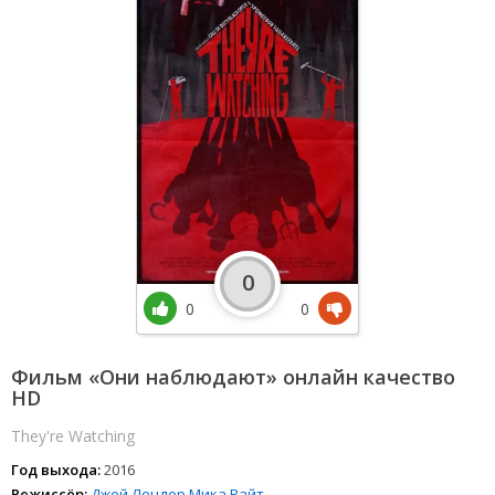
0
0
0
Фильм «Они наблюдают» онлайн качество
HD
They're Watching
Год выхода:
2016
Режиссёр:
Джей Лендер
Мика Райт