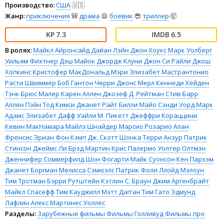
Производство:
США
🇺🇸
Жанр:
приключения
🎒
драма
😫
боевик
😎
триллер
🤯
7.3
6.5
В ролях:
Майкл Айронсайд
Дайан Лэйн
Джон Хоукс
Марк Уолберг
Уильям Фихтнер
Дэш Майок
Джордж Клуни
Джон Си Райли
Джош
Хопкинс
Кристофер МакДональд
Мэри Элизабет Мастрантонио
Расти Швиммер
Боб Гантон
Черри Джонс
Мерл Кеннеди
Хейден
Тэнк
Брюс Малер
Карен Аллен
Джозеф Д. Рейтман
Стив Барр
Аллен Пэйн
Тод Кимси
Джанет Райт
Билли Майо
Сэнди Уорд
Марк
Адамс
Элизабет Дафф
Уайли М. Пикетт
Джеффри Кораццини
Кевин МакНамара
Майлз Шнайдер
Марсио Розарио
Алан
Френсис
Эриан Фон Кэмп
Дж. Скотт Шонка
Терри Анзур
Патрик
Стинсон
Джеймс Ли
Брэд Мартин
Крис Палермо
Уолтер Олтмэн
Дженнифер Соммерфилд
Шон Фогарти
Майк Суонсон
Кен Пархэм
Джанет Боргман
Мелисса Сэмюэлс
Патрик Фоли
Ллойд Мэлоун
Тим Тротман
Бэрри Рутштейн
Кэтлин С. Браун
Джим Аргенбрайт
Майкл Спасефф
Тим Кауджилл
Мэтт Дагган
Тим Гато
Эдмунд
Лафлин
Алекс Мартинес Уоллес
Разделы:
Зарубежные фильмы
Фильмы
Голливуд
Фильмы про