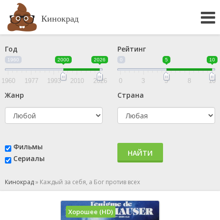
Кинокрад
Год
Рейтинг
1960
2000
2026
0
5
10
1960
1977
1993
2010
2026
0
3
5
8
10
Жанр
Страна
Фильмы
НАЙТИ
Сериалы
Кинокрад
»
Каждый за себя, а Бог против всех
Хорошее (HD)