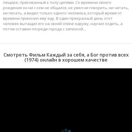
пещере, прикованный к полу цепями. Со времени своего
рождения он ни с кем не общался, не умел ни говорить, ни читать,
ни писать, а видел только одного человека, который время от
времени приносил ему еду. В один прекрасный день этот
человек вытащил его на своей спине наружу, научил ходить, а
потом оставил посреди города с запиской...
Смотреть Фильм Каждый за себя, а Бог против всех
(1974) онлайн в хорошем качестве