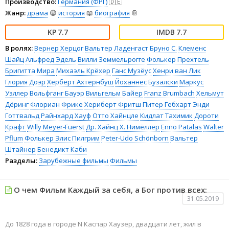
Производство:
Германия (ФРГ)
🇩🇪
Жанр:
драма
😫
история
📖
биография
📔
7.7
7.7
В ролях:
Вернер Херцог
Вальтер Ладенгаст
Бруно С.
Клеменс
Шайц
Альфред Эдель
Вилли Земмельрогге
Фолькер Прехтель
Бригитта Мира
Михаэль Крёхер
Ганс Музёус
Хенри ван Лик
Глория Доэр
Херберт Ахтернбуш
Йоханнес Бузалски
Маркус
Уэллер
Вольфганг Бауэр
Вильгельм Байер
Franz Brumbach
Хельмут
Дёринг
Флориан Фрике
Хериберт Фритш
Питер Гебхарт
Энди
Готтвальд
Райнхард Хауф
Отто Хайнцле
Кидлат Тахимик
Дороти
Крафт
Willy Meyer-Fuerst
Др. Хайнц Х. Нимёллер
Enno Patalas
Walter
Pflum
Фолькер Элис Пилгрим
Peter-Udo Schönborn
Вальтер
Штайнер
Бенедикт Каби
Разделы:
Зарубежные фильмы
Фильмы
О чем Фильм Каждый за себя, а Бог против всех:
31.05.2019
До 1828 года в городе N Каспар Хаузер, двадцати лет, жил в