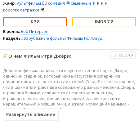
Жанр:
мультфильм
🧚‍♀️
комедия
🤪
семейный
👨‍👩‍👧‍👦
короткометражка
🎥
8
7.8
В ролях:
Боб Питерсон
Разделы:
Зарубежные фильмы
Фильмы
Голливуд
31.05.2019
О чем Фильм Игра Джери:
Действие фильма начинается в пустом осеннем парке. Джери,
одинокий старичок, который из-за отсутствия соперников
начинает играть в шахматы сам с собой. Создаётся впечатление,
что в шахматы играют два совершенно разных человека. Джери,
играющий белыми, отличается от своего «оппонента»,
играющего чёрными. Джери, играющий белыми, кроткий и
нерешительный, носящий очки, а Джери, играющий чёрными, -
нахальный и самоуверенный холерик.
Развернуть описание