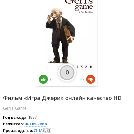
0
0
0
Фильм «Игра Джери» онлайн качество HD
Geri's Game
Год выхода:
1997
Режиссёр:
Ян Пинкава
Производство:
США
🇺🇸