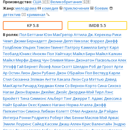
Производство:
США
🇺🇸
Великобритания
🇬🇧
Жанр:
мелодрама
👫
комедия
🤪
приключения
🎒
боевик
😎
детектив
🕵️‍♂️
криминал
🔪
5.8
5.5
В ролях:
Пол Беттани
Юэн МакГрегор
Аттила Дж. Керекеш
Рики
Чемп
Джэми Бернадетт
Джонни Депп
Николас Фэррел
Джефф
Голдблюм
Ульрих Томсен
Гвинет Пэлтроу
Камилла Бипут
Карл
Теобалд
Юникс Инокян
Пол Уайтхаус
Майкл Бирн
Майкл Калкин
Майкл Мерфи
Дэвид Чун
Оливия Манн
Джонатон Пасвольски
Алек
Утгофф
Гай Бернет
Йозеф Аоки
Скотт Шелдон
Роб де Гроот
Арти
Ар
Остин Лион
Джон Рубано
Джон О’Брайэн
Пол Вествуд
Карли
Стил
Сюзанна Эллман
Антти Хакала
Леон Суа
Мэттью Дэвид
МакКарти
Ричард Хердман
Клем Со
Вернон Корто
Сина Сихоко
Нагаи
Джон Варман
Джеймс Джойс
Джорджи-Мэй Тирл
Лэнс
Брюйетт
Тина Симмонс
Альберт Тэнг
Джерри Т. Адамс
Джессика
Найт
Брайан Окес
Кумико Нагано
Норма Аталла
Джофф
Пилкингтон
Симона Либман
Колетт О’Нил
Анджела Ди
Рэйден
Интегра
Ронни Родригез
Роберт Имс
Бенни Маслов
Мэй Арвас
Эмили Лоуренс
Сайед Кассем
Джаш Аллен
Крис Валентайн
Эндрю