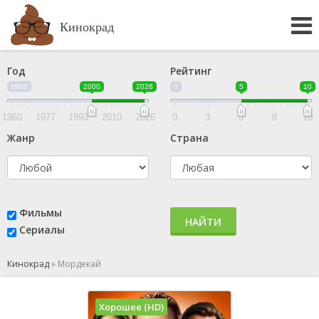
Кинокрад
Год
Рейтинг
1960
2000
2026
0
5
10
1960
1977
1993
2010
2026
0
3
5
8
10
Жанр
Страна
Фильмы
НАЙТИ
Сериалы
Кинокрад
»
Мордекай
Хорошее (HD)