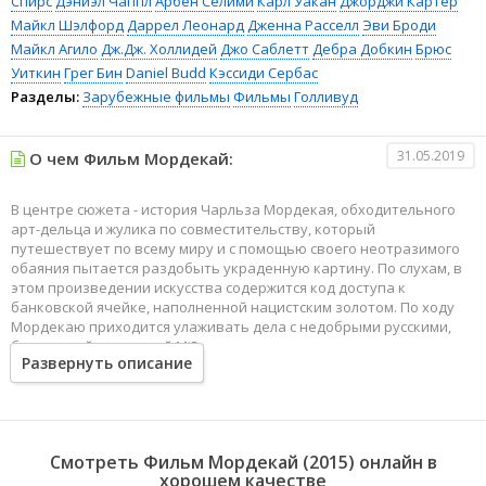
Спирс
Дэниэл Чаппл
Арбен Селими
Карл Уакан
Джорджи Картер
Майкл Шэлфорд
Даррел Леонард
Дженна Расселл
Эви Броди
Майкл Агило
Дж.Дж. Холлидей
Джо Саблетт
Дебра Добкин
Брюс
Уиткин
Грег Бин
Daniel Budd
Кэссиди Сербас
Разделы:
Зарубежные фильмы
Фильмы
Голливуд
31.05.2019
О чем Фильм Мордекай:
В центре сюжета - история Чарльза Мордекая, обходительного
арт-дельца и жулика по совместительству, который
путешествует по всему миру и с помощью своего неотразимого
обаяния пытается раздобыть украденную картину. По слухам, в
этом произведении искусства содержится код доступа к
банковской ячейке, наполненной нацистским золотом. По ходу
Мордекаю приходится улаживать дела с недобрыми русскими,
британской разведкой Mi5, международным террористом и со
Развернуть описание
своей умопомрачительно длинноногой женой.
Смотреть Фильм Мордекай (2015) онлайн в
хорошем качестве