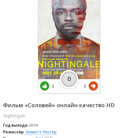
0
0
0
Фильм «Соловей» онлайн качество HD
Nightingale
Год выхода:
2014
Режиссёр:
Эллиотт Лестер