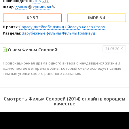
Производство:
США
🇺🇸
Жанр:
драма
😫
криминал
🔪
5.7
6.4
В ролях:
Барлоу Джейкобс
Дэвид Ойелоуо
Хезер Сторм
Разделы:
Зарубежные фильмы
Фильмы
Голливуд
31.05.2019
О чем Фильм Соловей:
Провокационная драма одного актера о неудавшейся жизни и
одиночестве ветерана войны, который смело исследует самые
темные уголки своего раненого сознания.
Смотреть Фильм Соловей (2014) онлайн в хорошем
качестве