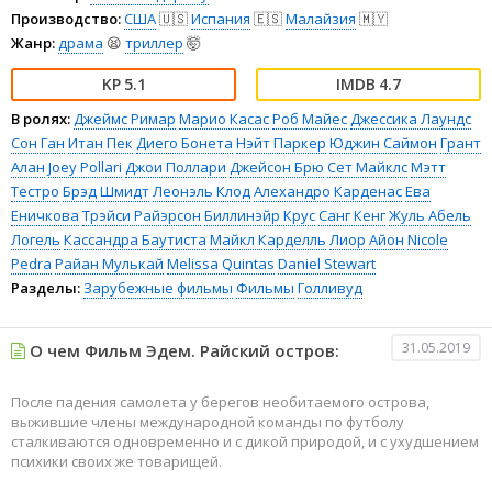
Производство:
США
🇺🇸
Испания
🇪🇸
Малайзия
🇲🇾
Жанр:
драма
😫
триллер
🤯
5.1
4.7
В ролях:
Джеймс Римар
Марио Касас
Роб Майес
Джессика Лаундс
Сон Ган
Итан Пек
Диего Бонета
Нэйт Паркер
Юджин Саймон
Грант
Алан
Joey Pollari
Джои Поллари
Джейсон Брю
Сет Майклс
Мэтт
Тестро
Брэд Шмидт
Леонэль Клод
Алехандро Карденас
Ева
Еничкова
Трэйси Райэрсон
Биллинэйр Крус
Санг Кенг
Жуль Абель
Логель
Кассандра Баутиста
Майкл Карделль
Лиор Айон
Nicole
Pedra
Райан Мулькай
Melissa Quintas
Daniel Stewart
Разделы:
Зарубежные фильмы
Фильмы
Голливуд
31.05.2019
О чем Фильм Эдем. Райский остров:
После падения самолета у берегов необитаемого острова,
выжившие члены международной команды по футболу
сталкиваются одновременно и с дикой природой, и с ухудшением
психики своих же товарищей.