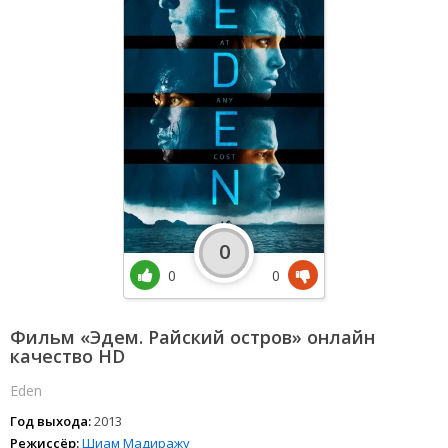
0
0
0
Фильм «Эдем. Райский остров» онлайн
качество HD
Eden
Год выхода:
2013
Режиссёр:
Шиам Мадиражу