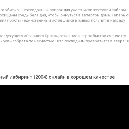
его убить?» - неожиданный вопрос для участников жестокой забавы
охищены средь бела дня, чтобы очнуться в запертом доме. Теперь о
вия просты - единственный оставшийся в живых получит в награду
ездесущего «Старшего Брата», отчаяние и страх быстро сменяется
кровь собрата по несчастью? Кто последним превратится в зверя? К
вленный победитель?
ый лабиринт (2004) онлайн в хорошем качестве