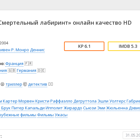
📖 История
🤪 Комедия
🎥 Короткометражка
🔪 Криминал
рама
🎼 Музыка
🧚‍♀️ Мультфильм
Смертельный лабиринт» онлайн качество HD
л
👨‍💼 Новости
🎒 Приключения
ьное тв
👨‍👩‍👧‍👦 Семейный
⚽ Спорт
у
🤯 Триллер
😱 Ужасы
2004
6.1
5.3
астика
🤠 Фильм-нуар
🧝‍♂️ Фэнтези
тивен Р. Монро
Деннис
ония
о:
Франция
🇫🇷
ния
🇬🇧
Германия
🇩🇪
😫
триллер
🤯
детектив
🕵️‍♂️
м Картер
Морвен Кристи
Раффаэлло Дегруттола
Эшли Уолтерс
Габри
 Брук
Питер Капальди
Ипполит Жирардо
Сьюзи Эми
Жюльенна Дэви
рубежные фильмы
Фильмы
Ужасы
31.05.2
: