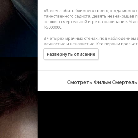
«Зачем любить ближнего своего, когда можно 
таинственного садиста. Девять незнакомцев п
пешки в смертельной игре на выживание. Усло
$5000000.
В четырех мрачных стенах, под наблюдением в
алчностью и ненавистью. Кто первым прольет 
хозяин этой тюрьмы? Узнает ли ответ окрова
Развернуть описание
Смотреть Фильм Смертельн