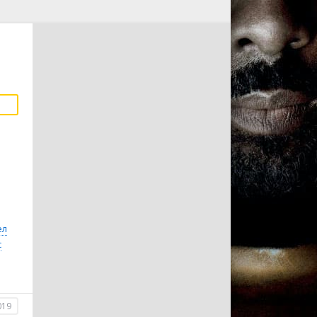
ел
с
019