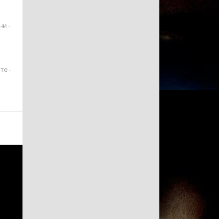
ни -
то -