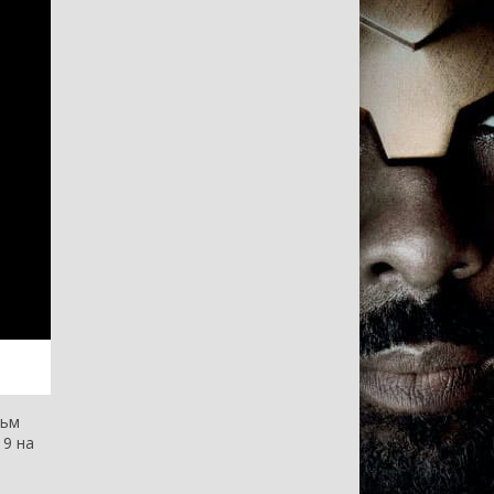
льм
 9 на