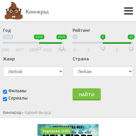
Кинокрад
Год
Рейтинг
1960
2000
2026
0
5
10
1960
1977
1993
2010
2026
0
3
5
8
10
Жанр
Страна
Фильмы
НАЙТИ
Сериалы
Кинокрад
»
Адский фьорд
Хорошее (HD)