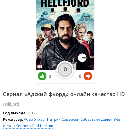
0
0
0
Сериал «Адский фьорд» онлайн качество HD
Hellfjord
Год выхода:
2012
Режиссёр:
Роар Утхауг
Патрик Сиверсен
Себастьян Дален
Уле
Йевер
Kenneth Olaf Hjellum