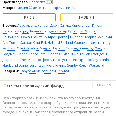
Производство:
Норвегия
🇳🇴
Жанр:
комедия
🤪
детектив
🕵️‍♂️
криминал
🔪
6.8
7.1
В ролях:
Ларс Аренц-Хансен
Джон Сигурд Кристенсен
Пихла
Виитала
Ингрид Больсё Бердаль
Вегар Хуль
Стиг Фроде
Хенриксен
Орхан Гамст
Сондре Крогтофт Ларсен
Мария Бок
Заид
Али
Томас Ханзон
Knut-Erik Helland Barland
Кристиан Фидженшоу
мл.
Нилс Оле Офтебро
Magne Høyland
Сигмунд Северуд
Хайди
Голдман
Сверр Хорге
Lars Sundsbø
Нилс Нимо
Томми Свендсен
Jesper Sundnes
Кристоффер Анкер Густавсен
Ingar Hofsøy
Marthe
Haukland
Daniel Lorentzen
Piera Jovnna Somby
Roger Westgård
Разделы:
Зарубежные сериалы
Сериалы
31.05.2019
О чем Сериал Адский фьорд:
Эта история о полицейском пакистанского происхождения.
Главного героя "Адского фьорда" уволили из полиции за то, что
он случайно пристрелил свою лошадь на празднике в честь дня
города. Однако, в качестве наказания его отправили на три