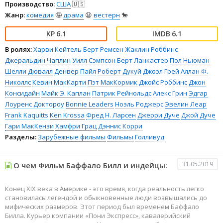
Производство:
США
🇺🇸
Жанр:
комедия
🤪
драма
😫
вестерн
🐎
6.1
6.1
В ролях:
Харви Кейтель
Берт Ремсен
Жаклин Роббинс
Джеральдин Чаплин
Уилл Сэмпсон
Берт Ланкастер
Пол Ньюман
Шелли Дювалл
Денвер Пайл
Роберт Дукуй
Джоэл Грей
Аллан Ф.
Николлс
Кевин МакКарти
Пэт МакКормик
Джойс Роббинс
Джон
Консидайн
Майк Э. Каплан
Патрик Рейнольдс
Алекс Грин
Эдгар
Лоуренс Доктороу
Bonnie Leaders
Ноэль Роджерс
Эвелин Леар
Frank Kaquitts
Ken Krossa
Фред Н. Ларсен
Джерри Дуче
Джой Дуче
Гари МакКензи
Хамфри Грац
Дэннис Корри
Разделы:
Зарубежные фильмы
Фильмы
Голливуд
31.05.2019
О чем Фильм Баффало Билл и индейцы:
Конец ХIХ века в Америке - это время, когда реальность легко
становилась легендой и обыкновенные люди возвышались до
мифических размеров. Этот период был временем Баффало
Билла. Курьер компании «Пони Экспресс», кавалерийский