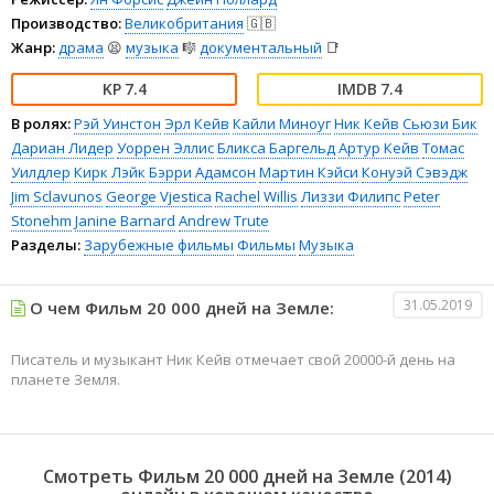
Производство:
Великобритания
🇬🇧
Жанр:
драма
😫
музыка
🎼
документальный
📑
7.4
7.4
В ролях:
Рэй Уинстон
Эрл Кейв
Кайли Миноуг
Ник Кейв
Сьюзи Бик
Дариан Лидер
Уоррен Эллис
Бликса Баргельд
Артур Кейв
Томас
Уилдлер
Кирк Лэйк
Бэрри Адамсон
Мартин Кэйси
Конуэй Сэвэдж
Jim Sclavunos
George Vjestica
Rachel Willis
Лиззи Филипс
Peter
Stonehm
Janine Barnard
Andrew Trute
Разделы:
Зарубежные фильмы
Фильмы
Музыка
31.05.2019
О чем Фильм 20 000 дней на Земле:
Писатель и музыкант Ник Кейв отмечает свой 20000-й день на
планете Земля.
Смотреть Фильм 20 000 дней на Земле (2014)