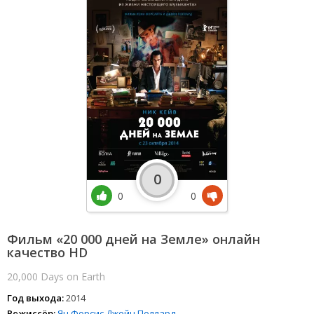
0
0
0
Фильм «20 000 дней на Земле» онлайн
качество HD
20,000 Days on Earth
Год выхода:
2014
Режиссёр:
Ян Форсис
Джейн Поллард