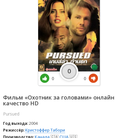
0
0
0
Фильм «Охотник за головами» онлайн
качество HD
Pursued
Год выхода:
2004
Режиссёр:
Кристоффер Табори
Производство:
Канада
🇨🇦
США
🇺🇸