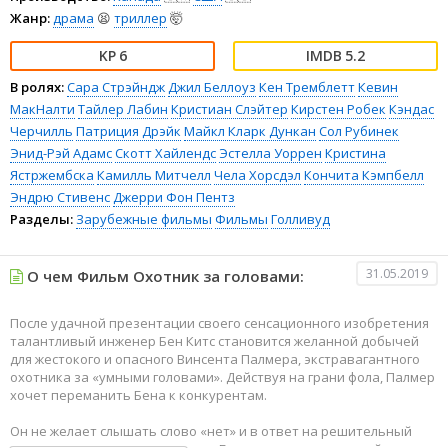
Жанр:
драма
😫
триллер
🤯
6
5.2
В ролях:
Сара Стрэйндж
Джил Беллоуз
Кен Тремблетт
Кевин
МакНалти
Тайлер Лабин
Кристиан Слэйтер
Кирстен Робек
Кэндас
Черчилль
Патриция Дрэйк
Майкл Кларк Дункан
Сол Рубинек
Энид-Рэй Адамс
Скотт Хайлендс
Эстелла Уоррен
Кристина
Ястржембска
Камилль Митчелл
Чела Хорсдэл
Кончита Кэмпбелл
Эндрю Стивенс
Джерри Фон Пентз
Разделы:
Зарубежные фильмы
Фильмы
Голливуд
31.05.2019
О чем Фильм Охотник за головами:
После удачной презентации своего сенсационного изобретения
талантливый инженер Бен Китс становится желанной добычей
для жестокого и опасного Винсента Палмера, экстравагантного
охотника за «умными головами». Действуя на грани фола, Палмер
хочет переманить Бена к конкурентам.
Он не желает слышать слово «нет» и в ответ на решительный