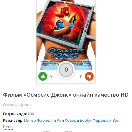
0
0
0
Фильм «Осмосис Джонс» онлайн качество HD
Osmosis Jones
Год выхода:
2001
Режиссёр:
Питер Фаррелли
Рон Ховард
Бобби Фаррелли
Зак
Пенн