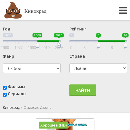
Кинокрад
Год
Рейтинг
1960
2000
2026
0
5
10
1960
1977
1993
2010
2026
0
3
5
8
10
Жанр
Страна
Фильмы
НАЙТИ
Сериалы
Кинокрад
»
Осмосис Джонс
Хорошее (HD)