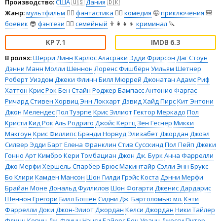
Производство:
США
🇺🇸
Дания
🇩🇰
Жанр:
мультфильм
🧚‍♀️
фантастика
🧙‍♀️
комедия
🤪
приключения
🎒
боевик
😎
фэнтези
🧝‍♂️
семейный
👨‍👩‍👧‍👦
криминал
🔪
7.1
6.3
В ролях:
Шерри Линн
Карлос Аласраки
Эдди Фрирсон
Даг Стоун
Дэнни Манн
Молли Шеннон
Лоренс Фишбёрн
Уильям Шетнер
Роберт Уиздом
Джеки Флинн
Билл Мюррей
Джонатан Адамс
Риф
Хаттон
Крис Рок
Бен Стайн
Роджер Бампасс
Антонио Фаргас
Ричард Стивен Хорвиц
Энн Локхарт
Дэвид Хайд Пирс
Кит Энтони
Джон Мелендес
Пол Туэрпе
Крис Эллиот
Гектор Меркадо
Пол
Кристи
Кид Рок
Аль Родриго
Джойс Кертц
Зен Геснер
Микки
Макгоун
Крис Филлипс
Брэнди Норвуд
Элизабет Джордан
Джоэл
Силвер
Эдди Барт
Елена Франклин
Стив Сусскинд
Пол Пейп
Джеки
Гонно
Арт Кимбро
Кери Томбациан
Джон Дж. Бурк
Анна Фаррелли
Джо Мерфи
Хершель Спарбер
Брюс Макинтайр
Сэлли Энн Брукс
Бо Клири
Камден Мансон
Шон Гилди
Грэйс Коста
Дэнни Мерфи
Брайан Моне
Дональд Фуллилов
Шон Фогарти
Дженис Дардарис
Шеннон Грегори
Билл Бошен
Сидни Дж. Бартоломью мл.
Кэти
Фаррелли
Доки
Джон-Элиот Джордан
Келси Джордан
Ники Тайлер
Флинн
Кевин Дж. Флинн
Нэнси Байерс
Бен Уранн
Джесси Питер