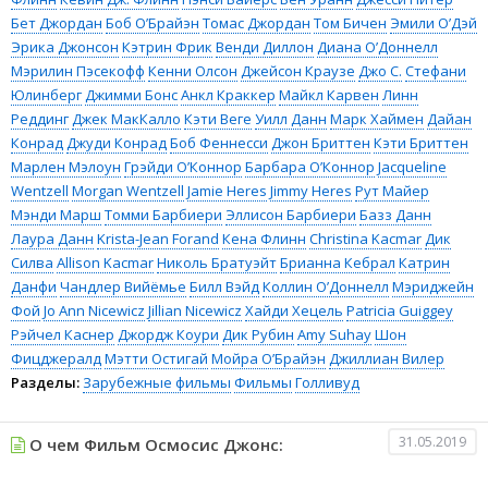
Бет Джордан
Боб О’Брайэн
Томас Джордан
Том Бичен
Эмили О’Дэй
Эрика Джонсон
Кэтрин Фрик
Венди Диллон
Диана О’Доннелл
Мэрилин Пэсекофф
Кенни Олсон
Джейсон Краузе
Джо С.
Стефани
Юлинберг
Джимми Бонс
Анкл Краккер
Майкл Карвен
Линн
Реддинг
Джек МакКалло
Кэти Веге
Уилл Данн
Марк Хаймен
Дайан
Конрад
Джуди Конрад
Боб Феннесси
Джон Бриттен
Кэти Бриттен
Марлен Мэлоун
Грэйди О’Коннор
Барбара О’Коннор
Jacqueline
Wentzell
Morgan Wentzell
Jamie Heres
Jimmy Heres
Рут Майер
Мэнди Марш
Томми Барбиери
Эллисон Барбиери
Базз Данн
Лаура Данн
Krista-Jean Forand
Кена Флинн
Christina Kacmar
Дик
Силва
Allison Kacmar
Николь Братуэйт
Брианна Кебрал
Катрин
Данфи
Чандлер Вийёмье
Билл Вэйд
Коллин О’Доннелл
Мэриджейн
Фой
Jo Ann Nicewicz
Jillian Nicewicz
Хайди Хецель
Patricia Guiggey
Рэйчел Каснер
Джордж Коури
Дик Рубин
Amy Suhay
Шон
Фицджералд
Мэтти Остигай
Мойра О’Брайэн
Джиллиан Вилер
Разделы:
Зарубежные фильмы
Фильмы
Голливуд
31.05.2019
О чем Фильм Осмосис Джонс: