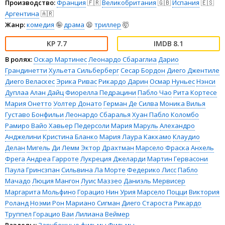
Производство:
Франция
🇫🇷
Великобритания
🇬🇧
Испания
🇪🇸
Аргентина
🇦🇷
Жанр:
комедия
🤪
драма
😫
триллер
🤯
7.7
8.1
В ролях:
Оскар Мартинес
Леонардо Сбараглиа
Дарио
Грандинетти
Хульета Сильберберг
Сесар Бордон
Диего Джентиле
Диего Веласкес
Эрика Ривас
Рикардо Дарин
Осмар Нуньес
Нэнси
Дуплаа
Алан Дайц
Фиорелла Педрацини
Пабло Чао
Рита Кортесе
Мария Онетто
Уолтер Донато
Герман Де Силва
Моника Вилья
Густаво Бонфильи
Леонардо Сбаралья
Хуан Пабло Коломбо
Рамиро Вайо
Хавьер Педерсоли
Мария Маруль
Алехандро
Анджелини
Кристина Бланко
Мария Лаура Каккамо
Клаудио
Делан
Мигель Ди Лемм
Эктор Драхтман
Марсело Фраска
Анхель
Фрега
Андреа Гарроте
Лукреция Джеларди
Мартин Гервасони
Паула Гринсзпан
Сильвина Ла Морте
Федерико Лисс
Пабло
Мачадо
Люция Мангон
Луис Маззео
Даниэль Мервисер
Маргарита Мольфино
Горацио Нин Урия
Марсело Поцци
Виктория
Роланд
Ноэми Рон
Мариано Сигман
Диего Староста
Рикардо
Труппел
Горацио Ваи
Лилиана Веймер
Разделы:
Зарубежные фильмы
Фильмы