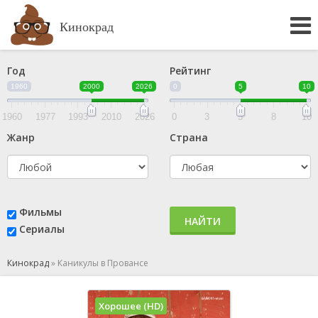
Кинокрад
Год
Рейтинг
1960
2000
2026
0
5
10
1960
1977
1993
2010
2026
0
3
5
8
10
Жанр
Страна
Фильмы
НАЙТИ
Сериалы
Кинокрад
»
Каникулы в Провансе
Хорошее (HD)