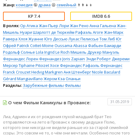
Жанр:
комедия
🤪
драма
😫
семейный
👨‍👩‍👧‍👦
7.4
6.6
В ролях:
Ор Атика
Жан-Пьер Лори
Жан Рено
Анна Гальена
Жан-
Мишель Нуари
Шарлотт де Тюркейм
Рафаэль Агоге
Жан-Марк
Равера
Хлоя Жуанне
Юго Дессью
Лукас Пелиссье
Том Либ
Юг
Офрей
Patrick Cottet-Moine
Oussama Abassa
Фабьен Баиарди
Родольф Солнье
Lola Ingrid Le Roch
Мишель Друкер
Мануэль
Фернандес
Лорен Фернандез
Joris Zapiain
Энди Роберт
Джереми
Мерсер
Tiphaine Pitoizet
Хосе Фернандес
Рафаэль Фернандес
Franck Crouzet
Hedvig Markgren
Аня Штенберг
Nicole Baculard
Gérard Mangiavillano
Жером Кэа Оланьи
Разделы:
Зарубежные фильмы
Фильмы
31.05.2019
О чем Фильм Каникулы в Провансе:
Лиа, Адриен и их от рождения глухой младший брат Тео
отправляются на лето в Прованс к своему дедушке Полю,
которого они никогда не видели раньше из-за старой семейной
ссоры. Это совсем не то, о чём они мечтали. Особенно после того