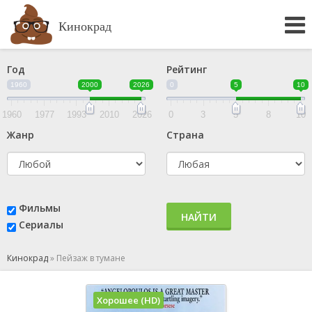
Кинокрад
Год
Рейтинг
1960
2000
2026
0
5
10
1960
1977
1993
2010
2026
0
3
5
8
10
Жанр
Страна
Фильмы
НАЙТИ
Сериалы
Кинокрад
»
Пейзаж в тумане
Хорошее (HD)