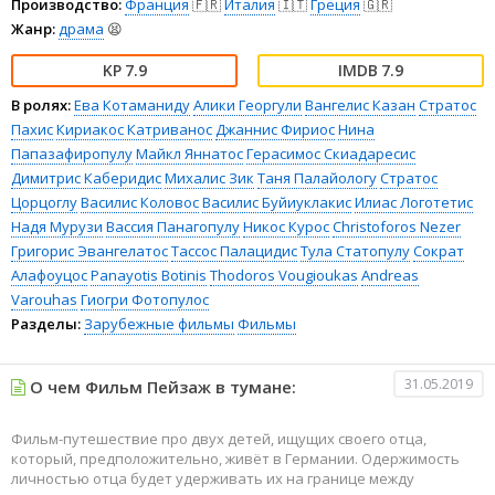
Производство:
Франция
🇫🇷
Италия
🇮🇹
Греция
🇬🇷
Жанр:
драма
😫
7.9
7.9
В ролях:
Ева Котаманиду
Алики Георгули
Вангелис Казан
Стратос
Пахис
Кириакос Катриванос
Джаннис Фириос
Нина
Папазафиропулу
Майкл Яннатос
Герасимос Скиадаресис
Димитрис Каберидис
Михалис Зик
Таня Палайологу
Стратос
Цорцоглу
Василис Коловос
Василис Буйиуклакис
Илиас Логотетис
Надя Мурузи
Вассия Панагопулу
Никос Курос
Christoforos Nezer
Григорис Эвангелатос
Тассос Палацидис
Тула Статопулу
Сократ
Алафоуцос
Panayotis Botinis
Thodoros Vougioukas
Andreas
Varouhas
Гиогри Фотопулос
Разделы:
Зарубежные фильмы
Фильмы
31.05.2019
О чем Фильм Пейзаж в тумане:
Фильм-путешествие про двух детей, ищущих своего отца,
который, предположительно, живёт в Германии. Одержимость
личностью отца будет удерживать их на границе между