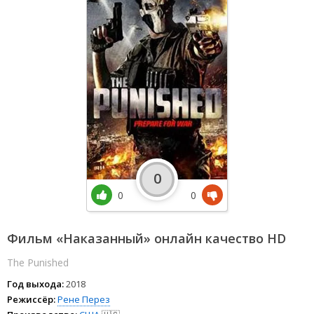
0
0
0
Фильм «Наказанный» онлайн качество HD
The Punished
Год выхода:
2018
Режиссёр:
Рене Перез