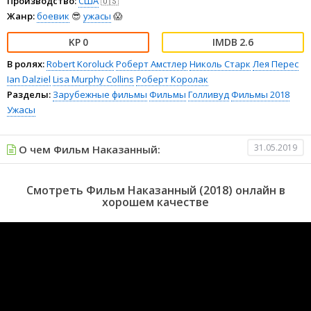
Производство:
США
🇺🇸
Жанр:
боевик
😎
ужасы
😱
0
2.6
В ролях:
Robert Koroluck
Роберт Амстлер
Николь Старк
Лея Перес
Ian Dalziel
Lisa Murphy Collins
Роберт Королак
Разделы:
Зарубежные фильмы
Фильмы
Голливуд
Фильмы 2018
Ужасы
31.05.2019
О чем Фильм Наказанный:
Смотреть Фильм Наказанный (2018) онлайн в
хорошем качестве