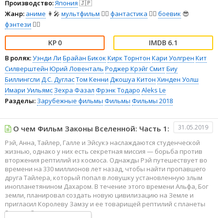
Производство:
Япония
🇯🇵
Жанр:
аниме
👩‍🎤
мультфильм
🧚‍♀️
фантастика
🧙‍♀️
боевик
😎
фэнтези
🧝‍♂️
0
6.1
В ролях:
Уэнди Ли
Брайан Бикок
Кирк Торнтон
Кари Уолгрен
Кит
Силверштейн
Юрий Ловенталь
Роджер Крэйг Смит
Биу
Биллингсли
Д.С. Дуглас
Том Кенни
Джошуа Китон
Хинден Уолш
Имари Уильямс
Зехра Фазал
Фрэнк Тодаро
Aleks Le
Разделы:
Зарубежные фильмы
Фильмы
Фильмы 2018
31.05.2019
О чем Фильм Законы Вселенной: Часть 1:
Рэй, Анна, Тайлер, Галле и Эйсукэ наслаждаются студенческой
жизнью, однако у них есть секретная миссия — борьба против
вторжения рептилий из космоса. Однажды Рэй путешествует во
времени на 330 миллионов лет назад, чтобы найти пропавшего
друга Тайлера, который попал в ловушку установленную злым
инопланетянином Дахаром. В течение этого времени Альфа, Бог
земли, планировал создать новую цивилизацию на Земле и
пригласил Королеву Замзу и ее товарищей рептилий с планеты
Зета на Землю