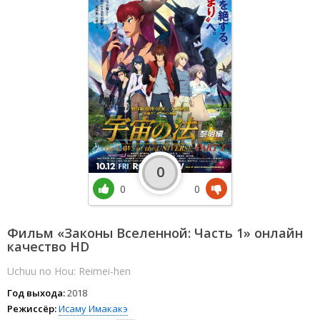
0
0
0
Фильм «Законы Вселенной: Часть 1» онлайн
качество HD
Uchuu no Hou: Reimei-hen
Год выхода:
2018
Режиссёр:
Исаму Имакакэ