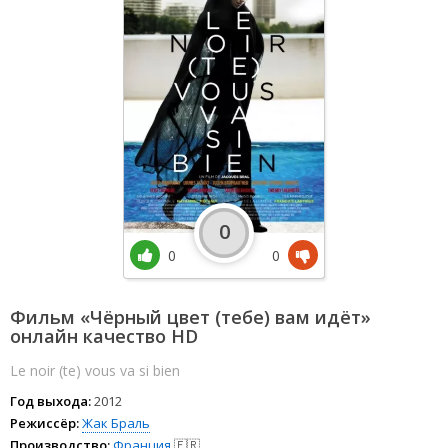
0
0
0
Фильм «Чёрный цвет (тебе) вам идёт»
онлайн качество HD
Le noir (te) vous va si bien
Год выхода:
2012
Режиссёр:
Жак Браль
Производство:
Франция
🇫🇷