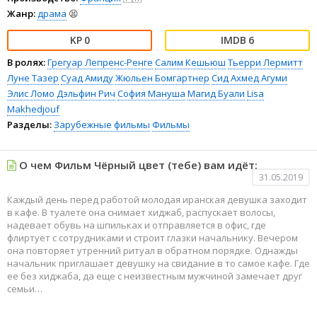
Жанр:
драма
😫
0
6
В ролях:
Грегуар Лепренс-Ренге
Салим Кешьюш
Тьерри Лермитт
Луне Тазер
Суад Амиду
Жюльен Бомгартнер
Сид Ахмед Агуми
Элис Ломо
Дэльфин Рич
София Мануша
Магид Буали
Lisa
Makhedjouf
Разделы:
Зарубежные фильмы
Фильмы
О чем Фильм Чёрный цвет (тебе) вам идёт:
31.05.2019
Каждый день перед работой молодая иранская девушка заходит
в кафе. В туалете она снимает хиджаб, распускает волосы,
надевает обувь на шпильках и отправляется в офис, где
флиртует с сотрудниками и строит глазки начальнику. Вечером
она повторяет утренний ритуал в обратном порядке. Однажды
начальник приглашает девушку на свидание в то самое кафе. Где
ее без хиджаба, да еще с неизвестным мужчиной замечает друг
семьи…