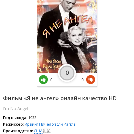
0
0
0
Фильм «Я не ангел» онлайн качество HD
I'm No Angel
Год выхода:
1933
Режиссёр:
Ирвинг Пичел
Уэсли Рагглз
Производство:
США
🇺🇸