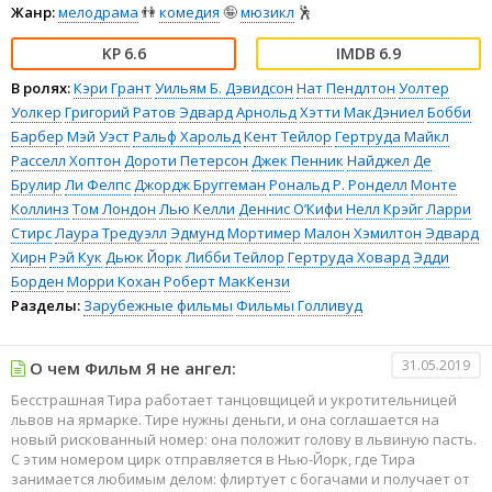
Жанр:
мелодрама
👫
комедия
🤪
мюзикл
🕺
6.6
6.9
В ролях:
Кэри Грант
Уильям Б. Дэвидсон
Нат Пендлтон
Уолтер
Уолкер
Григорий Ратов
Эдвард Арнольд
Хэтти МакДэниел
Бобби
Барбер
Мэй Уэст
Ральф Харольд
Кент Тейлор
Гертруда Майкл
Расселл Хоптон
Дороти Петерсон
Джек Пенник
Найджел Де
Брулир
Ли Фелпс
Джордж Бруггеман
Рональд Р. Ронделл
Монте
Коллинз
Том Лондон
Лью Келли
Деннис О’Кифи
Нелл Крэйг
Ларри
Стирс
Лаура Тредуэлл
Эдмунд Мортимер
Малон Хэмилтон
Эдвард
Хирн
Рэй Кук
Дьюк Йорк
Либби Тейлор
Гертруда Ховард
Эдди
Борден
Морри Кохан
Роберт МакКензи
Разделы:
Зарубежные фильмы
Фильмы
Голливуд
31.05.2019
О чем Фильм Я не ангел:
Бесстрашная Тира работает танцовщицей и укротительницей
львов на ярмарке. Тире нужны деньги, и она соглашается на
новый рискованный номер: она положит голову в львиную пасть.
С этим номером цирк отправляется в Нью-Йорк, где Тира
занимается любимым делом: флиртует с богачами и получает от