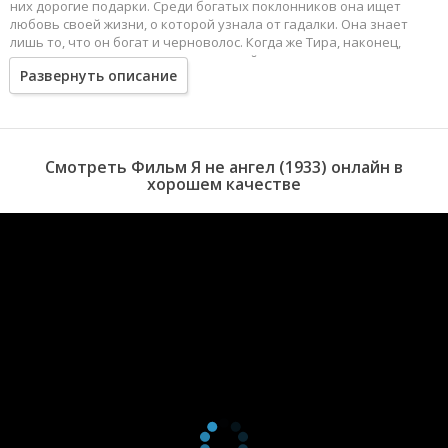
них дорогие подарки. Среди богатых поклонников она ищет
любовь своей жизни, о которой узнала от гадалки. Она знает
лишь то, что он богат и черноволос. Когда же Тира, наконец,
встречает его, то становится жертвой интриги...
Развернуть описание
Смотреть Фильм Я не ангел (1933) онлайн в
хорошем качестве