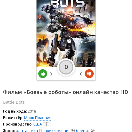
0
0
0
Фильм «Боевые роботы» онлайн качество HD
Battle Bots
Год выхода:
2018
Режиссёр:
Марк Полония
Производство:
США
🇺🇸
Жанр:
фантастика
🧙‍♀️
приключения
🎒
боевик
😎