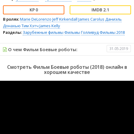
0
2.1
В ролях:
Marie DeLorenzo
Jeff Kirkendall
James Carolus
Даниэль
Донахью
Тим Хэтч
James Kelly
Разделы:
Зарубежные фильмы
Фильмы
Голливуд
Фильмы 2018
31.05.2019
О чем Фильм Боевые роботы:
Смотреть Фильм Боевые роботы (2018) онлайн в
хорошем качестве