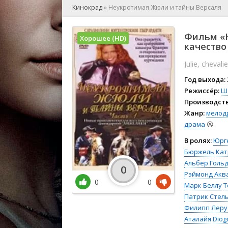
🎲 Игра
Кинокрад
»
Неукротимая Жюли и тайны Версаля
🎙 Концерт
👫 Мелод
Фильм «
Хорошее (HD)
🕺 Мюзик
качество
👨‍💻 Реал
Julie, cheval
🎤 Ток-шо
Год выхода:
🧙‍♀️ Фант
Режиссёр:
Ш
🏅 Церем
Производств
Жанр:
мелод
драма
😫
В ролях:
Юрг
Бюржель
Кат
Альбер Голь
0
Рэймонд Акв
0
0
Марк Беллу
Т
Патрик Стел
Филипп Леру
Аталайя
Diog