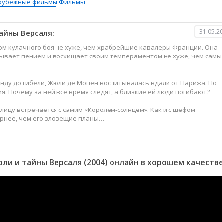
рубежные фильмы
Фильмы
31.05.2
айны Версаля:
вом кулачного боя не хуже, чем храбрейшие кавалеры Франции. Она
вывает пением и восхищает своим темпераментом не хуже, чем самы
нду до гибели, Жюли де Мопен воспитывалась вдали от Парижа. Но
я. Почему за ней все время следят, а близкие ей люди погибают?
 лицу встречается с самим «Королем-солнцем». Как и с шефом
ернее, чем его зловещие планы…
и и тайны Версаля (2004) онлайн в хорошем качеств