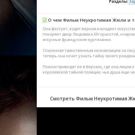
Разделы:
За
О чем Фильм Неукротимая Жюли и т
Она фехтует, ездит верхом и владеет искусст
покоряет двор Людовика XIV красотой, очаро
искусные французские куртизанки.
Спасенная таинственным незнакомцем за секу
теперь она хочет узнать тайну своего рождени
Поиски приводят ее в Версаль, где она лицом к
королевской тайной полиции, чья душа еще ч
Смотреть Фильм Неукротимая Жюл