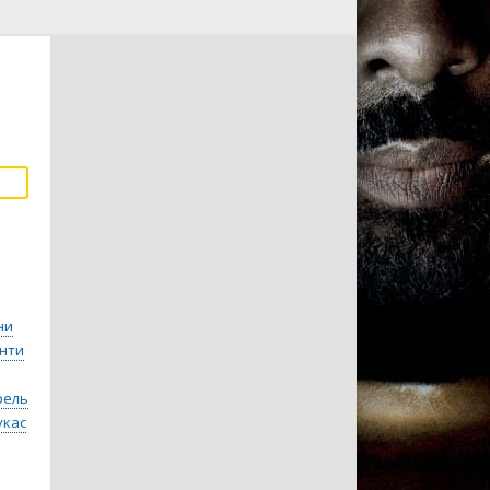
ни
нти
рель
укас