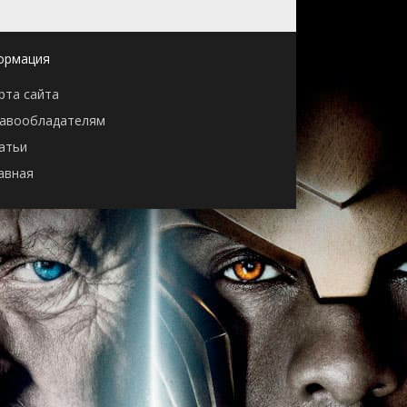
ормация
рта сайта
авообладателям
атьи
авная