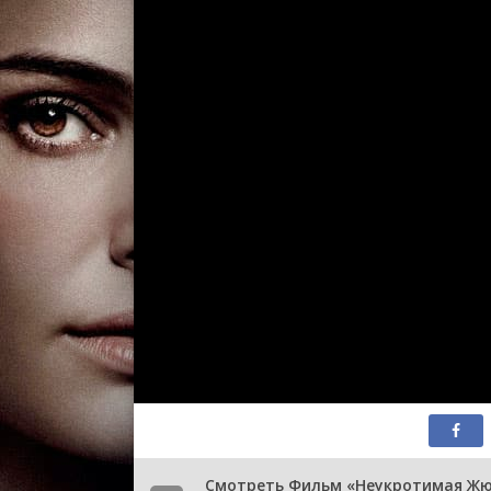
Смотреть Фильм «Неукротимая Жюли