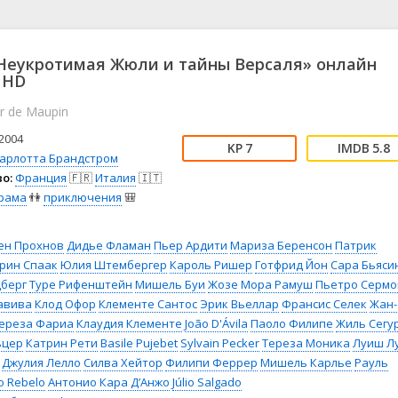
📖 История
🤪 Комедия
🎥 Короткометражка
🔪 Криминал
рама
🎼 Музыка
🧚‍♀️ Мультфильм
Неукротимая Жюли и тайны Версаля» онлайн
л
👨‍💼 Новости
🎒 Приключения
 HD
ьное тв
👨‍👩‍👧‍👦 Семейный
⚽ Спорт
ier de Maupin
у
🤯 Триллер
😱 Ужасы
2004
астика
🤠 Фильм-нуар
🧝‍♂️ Фэнтези
7
5.8
арлотта Брандстром
ония
о:
Франция
🇫🇷
Италия
🇮🇹
рама
👫
приключения
🎒
ен Прохнов
Дидье Фламан
Пьер Ардити
Мариза Беренсон
Патрик
рин Спаак
Юлия Штембергер
Кароль Ришер
Готфрид Йон
Сара Бьяси
дберг
Туре Рифенштейн
Мишель Буи
Жозе Мора Рамуш
Пьетро Сермо
авива
Клод Офор
Клементе Сантос
Эрик Вьеллар
Франсис Селек
Жан-
ереза Фариа
Клаудия Клементе
João D'Ávila
Паоло Филипе
Жиль Сегу
ьцер
Катрин Рети
Basile Pujebet
Sylvain Pecker
Тереза Моника
Луиш Л
Джулия Лелло
Силва Хейтор
Филипи Феррер
Мишель Карлье
Рауль
o Rebelo
Антонио Кара Д’Анжо
Júlio Salgado