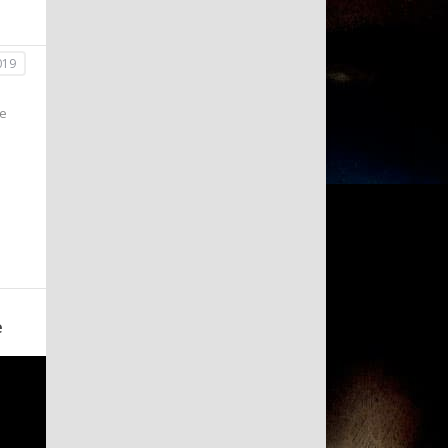
019
е
е