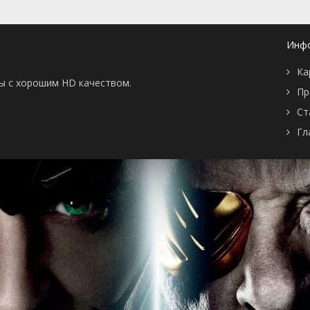
Инф
Ка
ны с хорошим HD качеством.
Пр
Ст
Гл