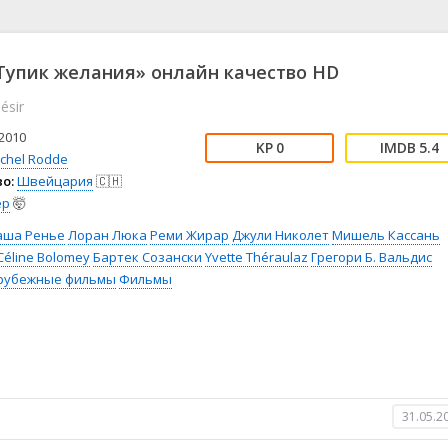
📖 История
🤪 Комедия
🎥 Короткометражка
🔪 Криминал
рама
🎼 Музыка
🧚‍♀️ Мультфильм
упик желания» онлайн качество HD
л
👨‍💼 Новости
🎒 Приключения
ésir
ьное тв
👨‍👩‍👧‍👦 Семейный
⚽ Спорт
у
🤯 Триллер
😱 Ужасы
2010
0
5.4
астика
🤠 Фильм-нуар
🧝‍♂️ Фэнтези
chel Rodde
о:
Швейцария
🇨🇭
ония
ер
🤯
аша Ренье
Лоран Люка
Реми Жирар
Джули Николет
Мишель Кассань
Céline Bolomey
Бартек Созански
Yvette Théraulaz
Грегори Б. Вальдис
рубежные фильмы
Фильмы
31.05.2