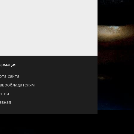
ормация
рта сайта
авообладателям
атьи
авная