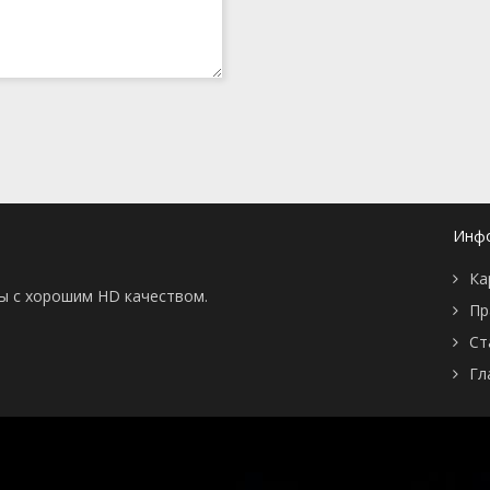
Инф
Ка
ны с хорошим HD качеством.
Пр
Ст
Гл