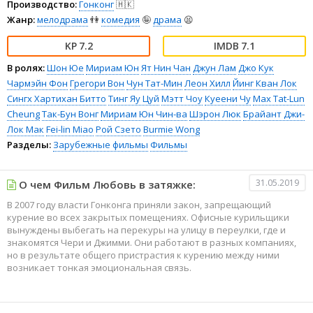
Производство:
Гонконг
🇭🇰
Жанр:
мелодрама
👫
комедия
🤪
драма
😫
7.2
7.1
В ролях:
Шон Юе
Мириам Юн
Ят Нин Чан
Джун Лам
Джо Кук
Чармэйн Фон
Грегори Вон
Чун Тат-Мин
Леон Хилл
Йинг Кван Лок
Сингх Хартихан Битто
Тинг Яу Цуй
Мэтт Чоу
Куеени Чу
Max Tat-Lun
Cheung
Так-Бун Вонг
Мириам Юн Чин-ва
Шэрон Люк
Брайант Джи-
Лок Мак
Fei-lin Miao
Рой Сзето
Burmie Wong
Разделы:
Зарубежные фильмы
Фильмы
31.05.2019
О чем Фильм Любовь в затяжке:
В 2007 году власти Гонконга приняли закон, запрещающий
курение во всех закрытых помещениях. Офисные курильщики
вынуждены выбегать на перекуры на улицу в переулки, где и
знакомятся Чери и Джимми. Они работают в разных компаниях,
но в результате общего пристрастия к курению между ними
возникает тонкая эмоциональная связь.