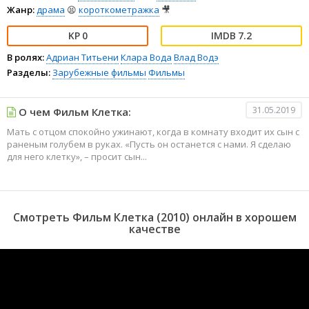
Жанр:
драма
😫
короткометражка
🎥
0
7.2
В ролях:
Адриан Титьени
Клара Вода
Влад Водэ
Разделы:
Зарубежные фильмы
Фильмы
31.05.2019
О чем Фильм Клетка:
Мать с отцом спокойно ужинают, когда в комнату входит их сын с
раненым голубем в руках. «Пусть он останется с нами. Я сделаю
для него клетку», – просит сын...
Смотреть Фильм Клетка (2010) онлайн в хорошем
качестве