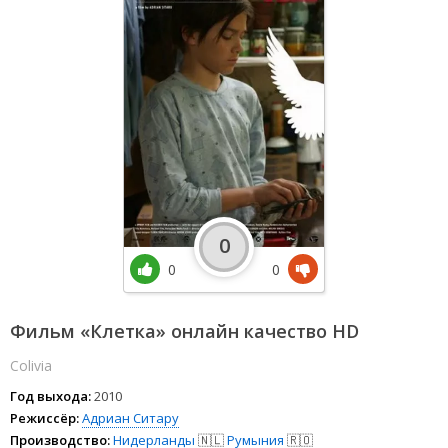
0
0
0
Фильм «Клетка» онлайн качество HD
Colivia
Год выхода:
2010
Режиссёр:
Адриан Ситару
Производство:
Нидерланды
🇳🇱
Румыния
🇷🇴