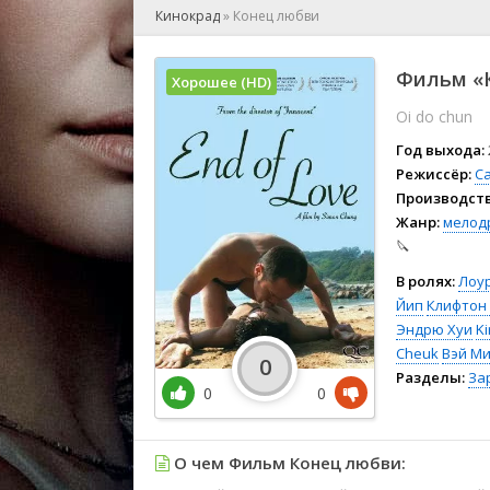
🎲 Игра
Кинокрад
»
Конец любви
🎙 Концерт
👫 Мелод
Фильм «К
Хорошее (HD)
🕺 Мюзик
Oi do chun
👨‍💻 Реал
🎤 Ток-шо
Год выхода:
🧙‍♀️ Фант
Режиссёр:
С
Производств
🏅 Церем
Жанр:
мелод
🔪
В ролях:
Лоур
Йип
Клифтон
Эндрю Хуи
Ki
Cheuk
Вэй Ми
0
Разделы:
За
0
0
О чем Фильм Конец любви: