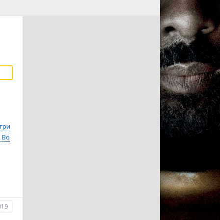
три
 Bo
019