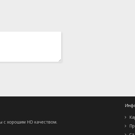
Инф
Ка
ны с хорошим HD качеством.
Пр
Ст