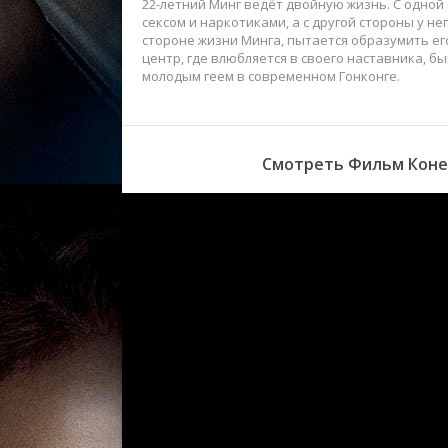
22-летний Минг ведёт двойную жизнь. С одной
сексом и наркотиками, а с другой стороны у н
стороне жизни Минга, пытается образумить ег
центр, где влюбляется в своего наставника, б
молодым геем в современном Гонконге.
Смотреть Фильм Конец