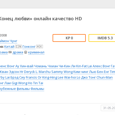
📖 История
🤪 Комедия
🎥 Короткометражка
🔪 Криминал
рама
🎼 Музыка
🧚‍♀️ Мультфильм
онец любви» онлайн качество HD
л
👨‍💼 Новости
🎒 Приключения
ьное тв
👨‍👩‍👧‍👦 Семейный
⚽ Спорт
у
🤯 Триллер
😱 Ужасы
2008
0
5.3
астика
🤠 Фильм-нуар
🧝‍♂️ Фэнтези
аймон Чунг
о:
Китай
🇨🇳
Гонконг
🇭🇰
ония
рама
👫
драма
😫
криминал
енс Вонг
Ау Хин-вай
Чомань Чхиан
Чи-Кин Ли
Kin-Fat Lai
Алекс Вонг
Га
 Кван
Эдсон Нг
Deryck L.
Marchu
Sammy Wong
Ким-чинг Лью
Бен Енг
Tim
rby Lai
Брэд Сиу
Francis Or
King-Hing Lee
Wai-hoi Lo
Джо Тонг
Chun-Man
нг Лаи
Gigi Wong
Ho Tin Tai
рубежные фильмы
Фильмы
31.05.2