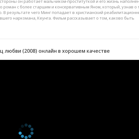
 стороны он работает мальчиком-проституткой и его жизнь наполне
его роман с более старшим и консервативным Яном, который, узнав о 
о. В результате чего Минг попадает в христианский реабилитацион
ывшего наркомана, Кеунга. Фильм рассказывает о том, каково быть
 любви (2008) онлайн в хорошем качестве