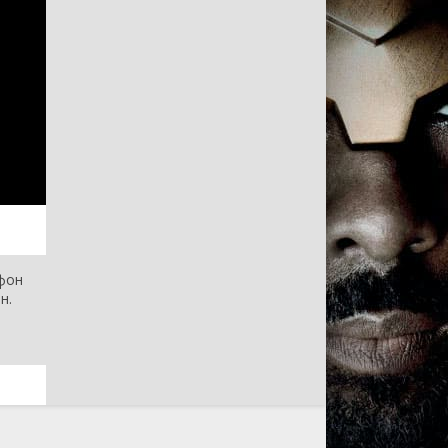
ефон
н.