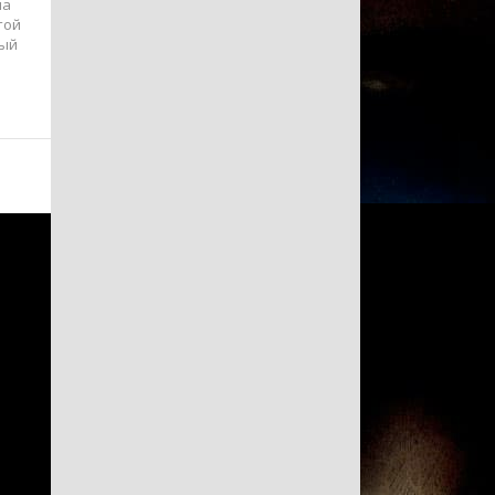
на
той
ный