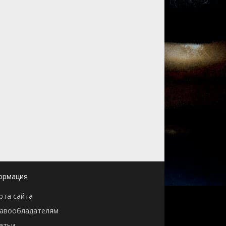
ормация
рта сайта
авообладателям
атьи