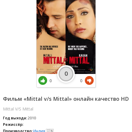
0
0
0
Фильм «Mittal v/s Mittal» онлайн качество HD
Mittal V/S Mittal
Год выхода:
2010
Режиссёр:
Производство:
Индия
🇮🇳