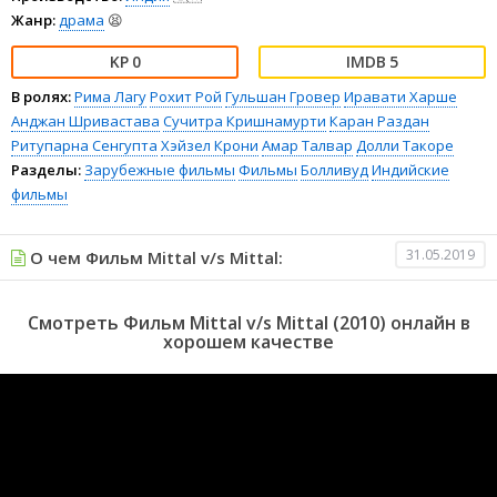
Жанр:
драма
😫
0
5
В ролях:
Рима Лагу
Рохит Рой
Гульшан Гровер
Иравати Харше
Анджан Шривастава
Сучитра Кришнамурти
Каран Раздан
Ритупарна Сенгупта
Хэйзел Крони
Амар Талвар
Долли Такоре
Разделы:
Зарубежные фильмы
Фильмы
Болливуд
Индийские
фильмы
31.05.2019
О чем Фильм Mittal v/s Mittal:
Смотреть Фильм Mittal v/s Mittal (2010) онлайн в
хорошем качестве