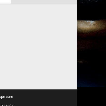
ормация
рта сайта