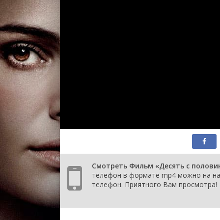
Смотреть Фильм «Десять с половино
телефон в формате mp4 можно на наш
телефон. Приятного Вам просмотра!