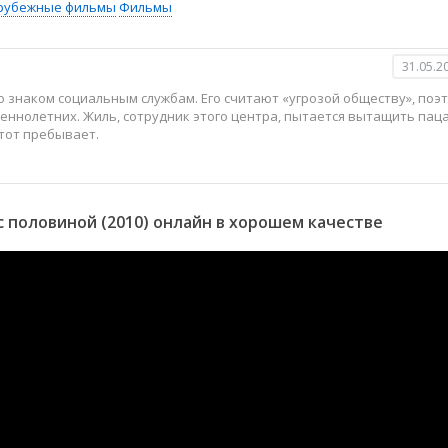
рубежные фильмы
Фильмы
31.05.2
о знаком социальным службам. Его считают «угрозой обществу», поэ
ннолетних. Жиль, сотрудник этого центра, пытается вытащить пац
тот пребывает.
 половиной (2010) онлайн в хорошем качестве