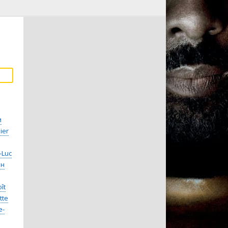
и
ier
-Luc
ин
ît
tte
e-