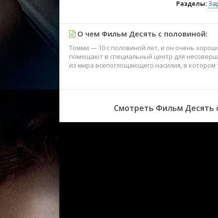
Разделы:
За
О чем Фильм Десять с половиной:
Томми — 10 с половиной лет, и он очень хорош
помещают в специальный центр для несоверше
из мира всепоглощающего насилия, в котором 
Смотреть Фильм Десять с