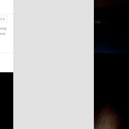
019
тому
ана