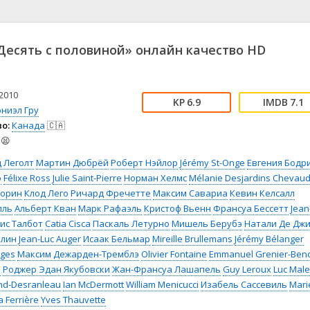
📖 История
🤪 Комедия
🎥 Короткометражка
🔪 Криминал
рама
🎼 Музыка
🧚‍♀️ Мультфильм
есять с половиной» онлайн качество HD
л
👨‍💼 Новости
🎒 Приключения
ьное тв
👨‍👩‍👧‍👦 Семейный
⚽ Спорт
у
🤯 Триллер
😱 Ужасы
2010
6.9
7.1
астика
🤠 Фильм-нуар
🧝‍♂️ Фэнтези
ниэл Гру
о:
Канада
🇨🇦
ония
😫
 Леголт
Мартин Дюбрёй
Роберт Нэйлор
Jérémy St-Onge
Евгения Бодр
ф
Félixe Ross
Julie Saint-Pierre
Норман Хелмс
Mélanie Desjardins Chevaud
Морин
Клод Лего
Ричард Фречетте
Максим Савариа
Кевин Келсалл
лль
Альберт Кван
Марк Рафаэль
Кристоф Вьенн
Франсуа Бессетт
Jean
ис Талбот
Catia Cisca
Паскаль Летурно
Мишель Берубэ
Натали Де Дж
елин
Jean-Luc Auger
Исаак Бельмар
Mireille Brullemans
Jérémy Bélanger
rges
Максим Дежарден-Тремблэ
Olivier Fontaine
Emmanuel Grenier-Beno
к
Роджер Эдан Якубовски
Жан-Франсуа Лашапель
Guy Leroux
Luc Male
and-Desranleau
Ian McDermott
William Menicucci
Изабель Сассевиль
Mari
a Ferrière
Yves Thauvette