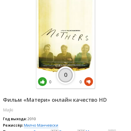
0
0
0
Фильм «Матери» онлайн качество HD
Majki
Год выхода:
2010
Режиссёр:
Милчо Манчевски