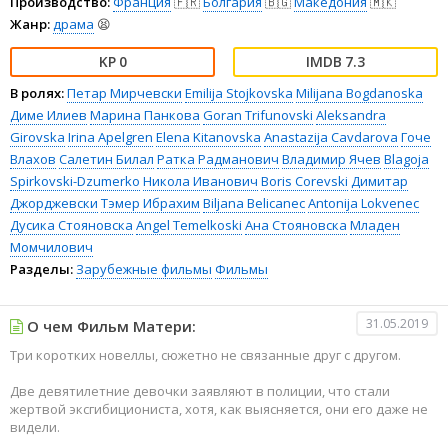
Производство:
Франция
🇫🇷
Болгария
🇧🇬
Македония
🇲🇰
Жанр:
драма
😫
0
7.3
В ролях:
Петар Мирчевски
Emilija Stojkovska
Milijana Bogdanoska
Диме Илиев
Марина Панкова
Goran Trifunovski
Aleksandra
Girovska
Irina Apelgren
Elena Kitanovska
Anastazija Cavdarova
Гоче
Влахов
Салетин Билал
Ратка Радманович
Владимир Ячев
Blagoja
Spirkovski-Dzumerko
Никола Иванович
Boris Corevski
Димитар
Джорджевски
Тэмер Ибрахим
Biljana Belicanec
Antonija Lokvenec
Дусика Стояновска
Angel Temelkoski
Ана Стояновска
Младен
Момчилович
Разделы:
Зарубежные фильмы
Фильмы
31.05.2019
О чем Фильм Матери:
Три коротких новеллы, сюжетно не связанные друг с другом.
Две девятилетние девочки заявляют в полиции, что стали
жертвой эксгибициониста, хотя, как выясняется, они его даже не
видели.