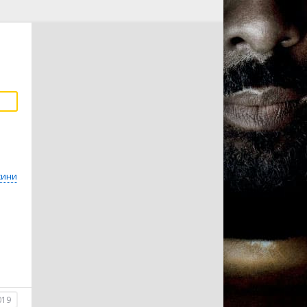
сини
019