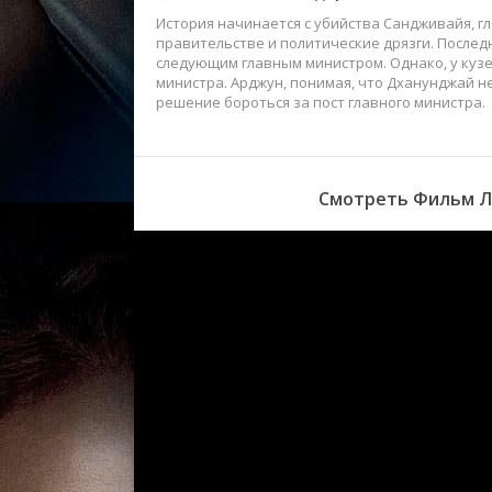
История начинается с убийства Сандживайя, г
правительстве и политические дрязги. Послед
следующим главным министром. Однако, у куз
министра. Арджун, понимая, что Дханунджай не
решение бороться за пост главного министра.
Смотреть Фильм Ли