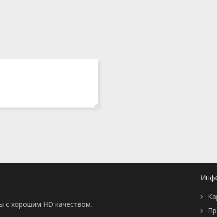
Инф
Ка
ны с хорошим HD качеством.
Пр