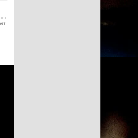
ого
ает