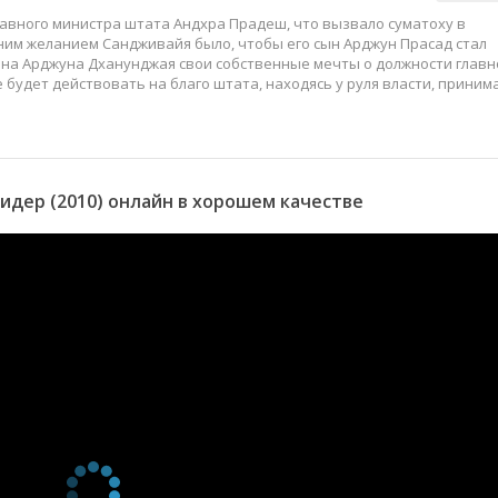
лавного министра штата Андхра Прадеш, что вызвало суматоху в
ним желанием Сандживайя было, чтобы его сын Арджун Прасад стал
ена Арджуна Дханунджая свои собственные мечты о должности главн
 будет действовать на благо штата, находясь у руля власти, приним
дер (2010) онлайн в хорошем качестве