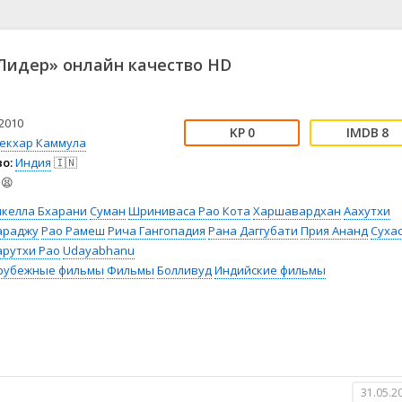
📖 История
🤪 Комедия
🎥 Короткометражка
🔪 Криминал
рама
🎼 Музыка
🧚‍♀️ Мультфильм
идер» онлайн качество HD
л
👨‍💼 Новости
🎒 Приключения
ьное тв
👨‍👩‍👧‍👦 Семейный
⚽ Спорт
у
🤯 Триллер
😱 Ужасы
2010
0
8
астика
🤠 Фильм-нуар
🧝‍♂️ Фэнтези
екхар Каммула
о:
Индия
🇮🇳
ония
😫
икелла Бхарани
Суман
Шриниваса Рао Кота
Харшавардхан
Аахутхи
араджу
Рао Рамеш
Рича Гангопадия
Рана Даггубати
Прия Ананд
Суха
арутхи Рао
Udayabhanu
рубежные фильмы
Фильмы
Болливуд
Индийские фильмы
31.05.2