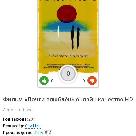
0
0
0
Фильм «Почти влюблён» онлайн качество HD
Almost in Love
Год выхода:
2011
Режиссёр:
Сэм Нив
Производство:
США
🇺🇸