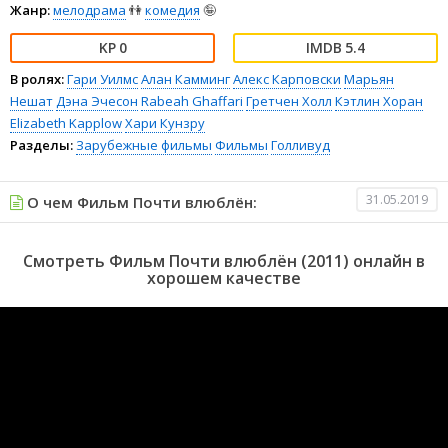
Жанр:
мелодрама
👫
комедия
🤪
0
5.4
В ролях:
Гари Уилмс
Алан Камминг
Алекс Карповски
Марьян
Нешат
Дэна Эчесон
Rabeah Ghaffari
Гретчен Холл
Кэтлин Хоран
Elizabeth Kapplow
Хари Кунзру
Разделы:
Зарубежные фильмы
Фильмы
Голливуд
31.05.2019
О чем Фильм Почти влюблён:
Смотреть Фильм Почти влюблён (2011) онлайн в
хорошем качестве