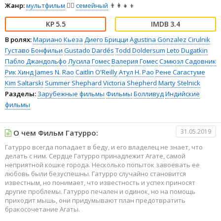
Жанр:
мультфильм
🧚‍♀️
семейный
👨‍👩‍👧‍👦
5.5
3.4
В ролях:
Мариано Кьеза
Диего Брицци
Agustina Gonzalez Cirulnik
Густаво Бонфильи
Gustado Dardés
Todd Doldersum
Leto Dugatkin
Пабло Джандольфо
Лусила Гомес
Валерия Гомес
Сэмюэл Садовник
Рик Хинд
James N. Rao
Caitlin O'Reilly
Атул Н. Рао
Рене Сагастуме
Kim Saltarski
Summer Shephard
Victoria Shepherd
Marty Stelnick
Разделы:
Зарубежные фильмы
Фильмы
Болливуд
Индийские
фильмы
31.05.2019
О чем Фильм Гатурро:
Гатурро всегда попадает в беду, и его владелец не знает, что
делать с ним. Сердце Гатурро принадлежит Агате, самой
неприятной кошке города. Несколько попыток завоевать ее
любовь были безуспешны. Гатурро случайно становится
известным, но понимает, что известность и успех приносят
другие проблемы. Гатурро печален и одинок, но на помощь
приходит мышь, они придумывают план предотвратить
бракосочетание Агаты.