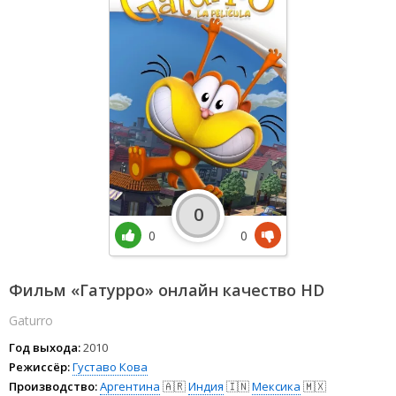
0
0
0
Фильм «Гатурро» онлайн качество HD
Gaturro
Год выхода:
2010
Режиссёр:
Густаво Кова
Производство:
Аргентина
🇦🇷
Индия
🇮🇳
Мексика
🇲🇽