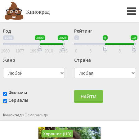
Кинокрад
Год
Рейтинг
1960
2000
2026
0
5
10
1960
1977
1993
2010
2026
0
3
5
8
10
Жанр
Страна
Фильмы
НАЙТИ
Сериалы
Кинокрад
»
Эсмеральда
Хорошее (HD)