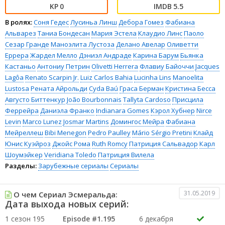
0
5.5
В ролях:
Соня Гедес
Лусиньа Линш
Дебора Гомез
Фабиана
Альварез
Таниа Бондесан
Мария Эстела
Клаудио Линс
Паоло
Сезар Гранде
Маноэлита Лустоза
Делано Авелар
Оливетти
Еррера
Жардел Мелло
Дэниэл Андраде
Карина Барум
Бьянка
Кастаньо
Антониу Петрин
Olivetti Herrera
Флавиу Байоччи
Jacques
Lagôa
Renato Scarpin Jr.
Luiz Carlos Bahia
Lucinha Lins
Manoelita
Lustosa
Рената Айрольди
Cyda Baú
Граса Берман
Кристина Бесса
Августо Биттенкур
João Bourbonnais
Tallyta Cardoso
Присцила
Феррейра
Даниэла Франко
Indianara Gomes
Кэрол Хубнер
Nirce
Levin
Marco Lunez
Josmar Martins
Домингос Мейра
Фабиана
Мейреллеш
Bibi Menegon
Pedro Paulley
Mário Sérgio Pretini
Клайд
Юнис Куэйроз
Джойс Рома
Ruth Romcy
Патриция Сальвадор
Карл
Шоумэйкер
Veridiana Toledo
Патриция Вилела
Разделы:
Зарубежные сериалы
Сериалы
31.05.2019
О чем Сериал Эсмеральда:
Дата выхода новых серий:
1 сезон 195
Episode #1.195
6 декабря