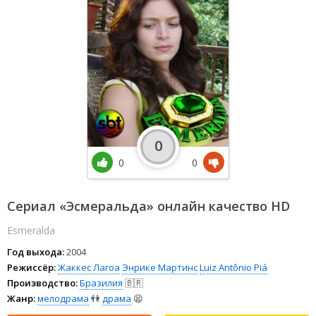
0
0
0
Сериал «Эсмеральда» онлайн качество HD
Esmeralda
Год выхода:
2004
Режиссёр:
Жаккес Лагоа
Энрике Мартинс
Luiz Antônio Piá
Производство:
Бразилия
🇧🇷
Жанр:
мелодрама
👫
драма
😫