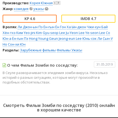
Производство:
Корея Южная
🇰🇷
Жанр:
комедия
🤪
ужасы
😱
4.6
4.7
В ролях:
Ли Джон-ын
Пэ Ён-гын
Ён Гон
Ха Ын-джон
Чжи-хун Бай
Хён-тхэ Ким
Yeo-jini Kim
Gyu-seop Lee
Ju-Yeon Lee
Ye-seon Lee
Со
Юн-а
Ён-гын Пэ
Hong Young Geun
Jeong-eun Lee
Юнь-сок Ли
Сын-У
Но
Сон-хи Юн
Разделы:
Зарубежные фильмы
Фильмы
Ужасы
31.05.2019
О чем Фильм Зомби по соседству:
В Сеуле разворачивается эпидемия зомби-вируса. Несколько
историй о разных ситуациях, которые могут произойти в
подобных обстоятельствах.
Смотреть Фильм Зомби по соседству (2010) онлайн
в хорошем качестве