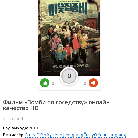
0
0
0
Фильм «Зомби по соседству» онлайн
качество HD
Iutjib jombi
Год выхода:
2010
Режиссёр:
Ён-ту О
Рю Хун
Yun-Jeong Jang
Ён-туО
Youn-jung Jang