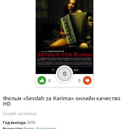
0
0
0
Фильм «Sevdah za Karima» онлайн качество
HD
Sevdah za Karima
Год выхода:
2010
Режиссёр:
Ясмин Дуракович