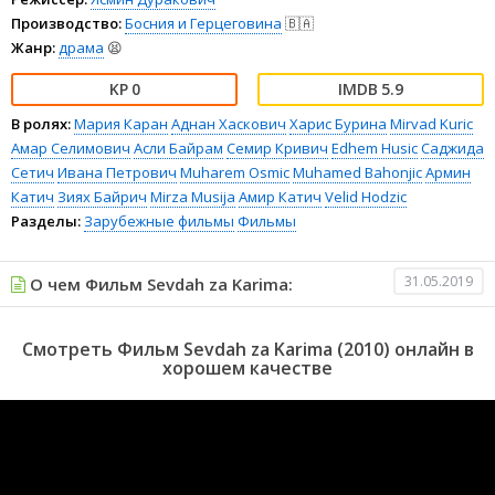
Производство:
Босния и Герцеговина
🇧🇦
Жанр:
драма
😫
0
5.9
В ролях:
Мария Каран
Аднан Хаскович
Харис Бурина
Mirvad Kuric
Амар Селимович
Асли Байрам
Семир Кривич
Edhem Husic
Саджида
Сетич
Ивана Петрович
Muharem Osmic
Muhamed Bahonjic
Армин
Катич
Зиях Байрич
Mirza Musija
Амир Катич
Velid Hodzic
Разделы:
Зарубежные фильмы
Фильмы
31.05.2019
О чем Фильм Sevdah za Karima:
Смотреть Фильм Sevdah za Karima (2010) онлайн в
хорошем качестве