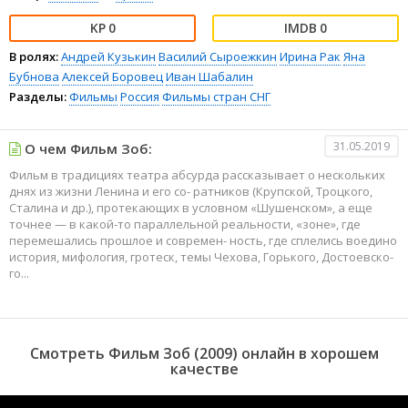
0
0
В ролях:
Андрей Кузькин
Василий Сыроежкин
Ирина Рак
Яна
Бубнова
Алексей Боровец
Иван Шабалин
Разделы:
Фильмы
Россия
Фильмы стран СНГ
31.05.2019
О чем Фильм Зоб:
Фильм в традициях театра абсурда рассказывает о нескольких
днях из жизни Ленина и его со- ратников (Крупской, Троцкого,
Сталина и др.), протекающих в условном «Шушенском», а еще
точнее — в какой-то параллельной реальности, «зоне», где
перемешались прошлое и современ- ность, где сплелись воедино
история, мифология, гротеск, темы Чехова, Горького, Достоевско-
го...
Смотреть Фильм Зоб (2009) онлайн в хорошем
качестве