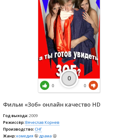
0
0
0
Фильм «Зоб» онлайн качество HD
Год выхода:
2009
Режиссёр:
Вячеслав Корнев
Производство:
СНГ
Жанр:
комедия
🤪
драма
😫