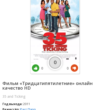
0
0
0
Фильм «Тридцатипятилетние» онлайн
качество HD
35 and Ticking
Год выхода:
2011
Режиссёр:
Расс Парр