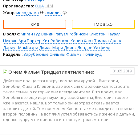
Производство:
США
🇺🇸
Жанр:
мелодрама
👫
комедия
🤪
0
5.5
В ролях:
Миган Гуд
Венди Рэкуэл Робинсон
Клифтон Пауэлл
Николь Ари Паркер
Кит Робинсон
Кевин Харт
Тамала Джонс
Дариус МакКрэри
Джилл Мари Джонс
Дондре Уитфилд
Разделы:
Зарубежные фильмы
Фильмы
Голливуд
31.05.2019
О чем Фильм Тридцатипятилетние:
Действие вращается вокруг компании друзей – Виктории,
Зенобии, Фила и Клевона, изо всех сил старающихся построить
такие семьи, о которых они всегда мечтали. В то время, как
Зенобия все еще ищет мужчину своей мечты, Виктория такого
уже, кажется, нашла. Вот только он наотрез отказывается
заводить детей. Тем временем Клевон также находится в поиске
второй половины, а вот Фил успел обзавестись и женой и детьми,
однако супругу не очень-то интересует роль матери.