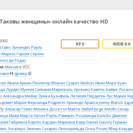
📖 История
🤪 Комедия
🎥 Короткометражка
🔪 Криминал
рама
🎼 Музыка
🧚‍♀️ Мультфильм
Таковы женщины» онлайн качество HD
л
👨‍💼 Новости
🎒 Приключения
ьное тв
👨‍👩‍👧‍👦 Семейный
⚽ Спорт
у
🤯 Триллер
😱 Ужасы
2002
0
8.6
астика
🤠 Фильм-нуар
🧝‍♂️ Фэнтези
уставо Эрнандес
Рауль
 Маркос Гарсия
Серхио
ония
енсо де Родас
о:
Мексика
🇲🇽
рама
👫
драма
😫
сис Айала
Ариан Пеллисер
Моисес Суарес
Мойсес Иван Мора
Хуан
нда
Лурдес Мунгия
Сильвия Марискаль
Арсенио Кампос
Хайме Лосано
с
Алехандра Мейер
Эрика Буэнфиль
Летисия Пердигон
Лус Мария Хе
льдсмит
Мария Фернанда Родригес
Армандо Араиса
Joemy Blanco
Эду
Лу
Элеасар Гомес
Моника Доссетти
Майте Эмбил
Jorge Antolín
Сесар
анца Миер
Марта Ортиз
Рауль Рамирес
Росалинда Бальбо
Джинни
илия Габриела
Карлос Кардан
Мариана Карр
Daniel Gauvry
Герман
лио Эскалеро
Эвелин Соларес
Леонорильда Очоа
Росио Ябер
Клауди