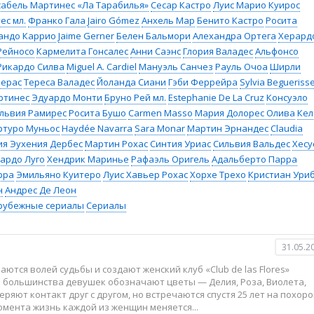
сабель Мартинес «Ла Тарабилья»
Сесар Кастро
Луис Марио Куирос
ес мл.
Франко Гала
Jairo Gómez
Анхель Мар
Бенито Кастро
Росита
андо Каррио
Jaime Gerner
Белен Бальмори
Алехандра Ортега
Херард
Рейносо
Кармелита Гонсалес
Анни Саэнс
Глория Валадес
Альфонсо
Рикардо Силва
Miguel A. Cardiel
Мануэль Санчез
Рауль Очоа
Ширли
рерас
Тереса Валадес
Йоланда Сиани
Гэби Феррейра
Sylvia Begueriss
ртинес
Эдуардо Монти
Бруно Рей мл.
Estephanie De La Cruz
Консуэло
львия Рамирес
Росита Бушо
Carmen Masso
Мария Долорес Олива
Кел
ртуро Муньос
Haydée Navarra
Sara Monar
Мартин Эрнандес
Claudia
ия Эухения Дербес
Мартин Рохас
Синтия Уриас
Сильвия Вальдес
Хесу
ардо Луго
Хендрик Маринье
Рафаэль Оригель
Адальберто Парра
рра
Эмильяно Куитеро
Луис Хавьер Рохас
Хорхе Трехо
Кристиан Ури
н
Андрес Де Леон
рубежные сериалы
Сериалы
31.05.2
ются волей судьбы и создают женский клуб «Club de las Flores»
а большинства девушек обозначают цветы — Делия, Роза, Виолета,
еряют контакт друг с другом, но встречаются спустя 25 лет на похор
момента жизнь каждой из женщин меняется...