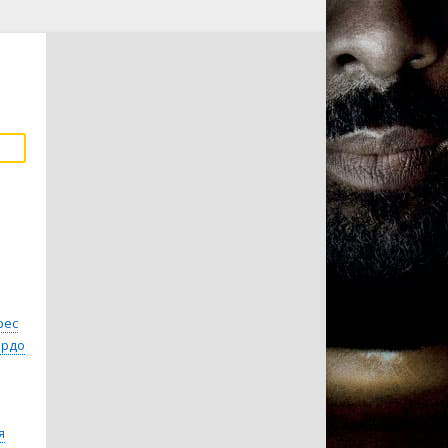
рес
ардо
я