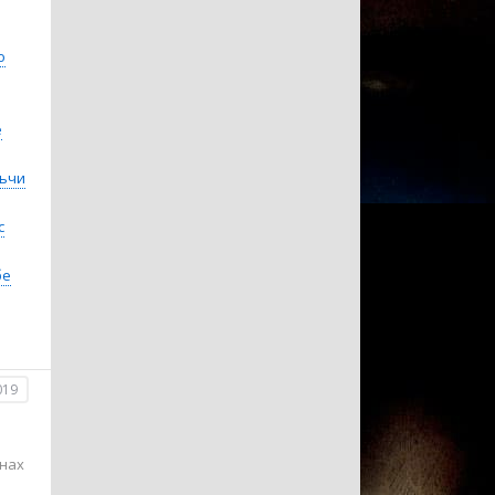
о
e
ьчи
с
бе
019
онах