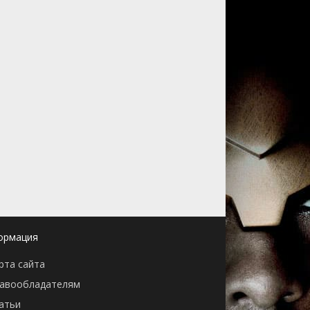
ормация
рта сайта
авообладателям
атьи