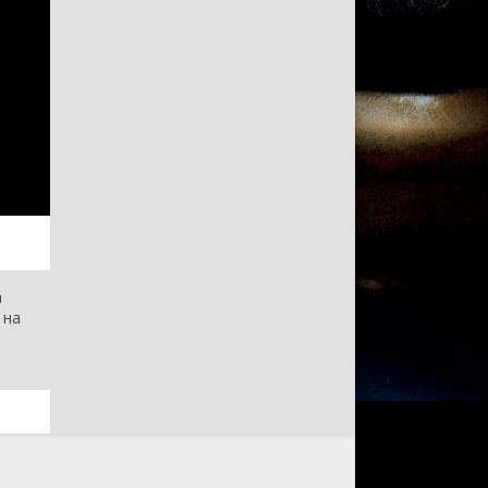
а
 на