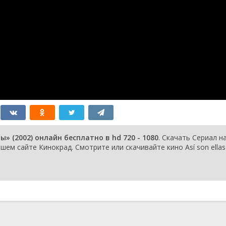
серия
2002
1 сезон 78
Episode #1.78
20 ноября
серия
2002
1 сезон 77
Episode #1.77
19 ноября
серия
2002
1 сезон 76
Episode #1.76
18 ноября
серия
2002
1 сезон 75
Episode #1.75
15 ноября
серия
2002
1 сезон 74
Episode #1.74
14 ноября
серия
2002
1 сезон 73
Episode #1.73
13 ноября
серия
2002
1 сезон 72
Episode #1.72
12 ноября
 (2002) онлайн бесплатно в hd 720 - 1080
. Скачать Сериал н
серия
2002
м сайте Кинокрад. Смотрите или скачивайте кино Así son ellas
1 сезон 71
Episode #1.71
11 ноября
серия
2002
1 сезон 70
Episode #1.70
8 ноября
серия
2002
1 сезон 69
Episode #1.69
7 ноября
серия
2002
1 сезон 68
Episode #1.68
6 ноября
серия
2002