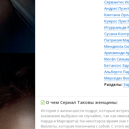
Сервантес
И
Андрес Пуэнт
Кинтана
Орл
Куирос
Луис 
Итурральде
Сусана Конт
Патрисия Ма
Мендиола
Си
Арисменди
А
Morán
Сильв
Бетансос
Эду
Альберто Па
Мерседес Во
Разделы:
За
О чем Сериал Таковы женщины:
История о жизни шести подруг, которые встреча
(название выбрано не случайно, так как имен
Нарда и Маргарита). На некоторое время они т
Виолеты, которая покончила с собой. С этого 